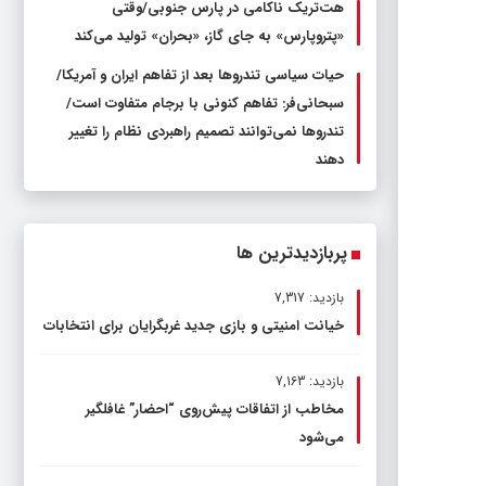
هت‌تریک ناکامی در پارس جنوبی/وقتی
«پتروپارس» به جای گاز، «بحران» تولید می‌کند
حیات سیاسی تندروها بعد از تفاهم ایران و آمریکا/
سبحانی‌فر: تفاهم کنونی با برجام متفاوت است/
تندروها نمی‌توانند تصمیم راهبردی نظام را تغییر
دهند
پربازدیدترین ها
بازدید: 7,317
خیانت امنیتی و بازی جدید غربگرایان برای انتخابات
بازدید: 7,163
مخاطب از اتفاقات پیش‌روی “احضار” غافلگیر
می‌شود