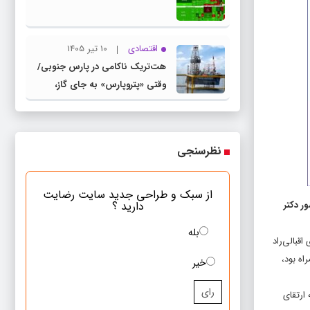
اقتصادی
10 تیر 1405
هت‌تریک ناکامی در پارس جنوبی/
وقتی «پتروپارس» به جای گاز،
«بحران» تولید می‌کند
نظرسنجی
از سبک و طراحی جدید سایت رضایت
یرعامل و مدیریت بحران بانک صادرات ایران، روز چهارشنبه ۷ آبان‌ماه ۱۴۰۴ با حضور دکتر
دارید ؟
بله
قبالی‌راد
اه بود،
خیر
رای
ارتقای