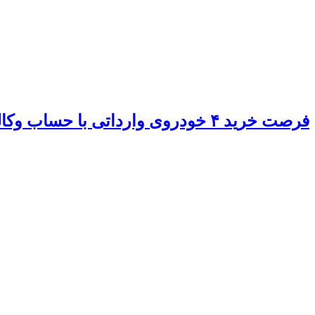
فرصت خرید ۴ خودروی وارداتی با حساب وکالتی بانک صادرات ایران تا ۳۰ آذرماه