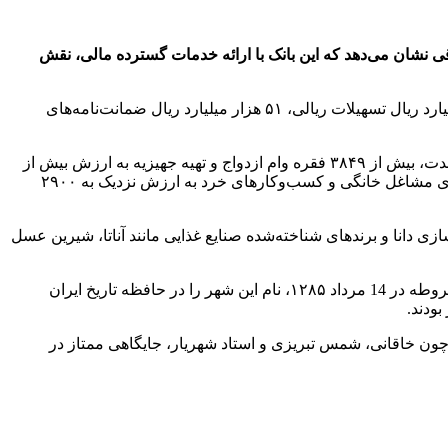
‌شرقی نشان می‌دهد که این بانک با ارائه خدمات گسترده مالی، نقش
به گزارش روابط‌عمومی بانک صادرات ایران، شعب این بانک در استان آذربایجان‌شرقی طی یک سال گذشته با پرداخت بیش از ۳۵۳ هزار میلیارد ریال تسهیلات ریالی، ۵۱ هزار میلیارد ریال ضمانت‌نامه‌های
حمایت از تولید، پشتیبانی از اشتغال و تأمین مالی معیشت خانوارها در دستور کار جدی بانک صادرات ایران بوده است؛ به‌طوری‌که طی این مدت، بیش از ۳۸۴۹ فقره وام ازدواج و تهیه جهیزیه به ارزش بیش از
12 هزار و ۸۵۵ میلیارد ریال، ۳۷۷۹ فقره وام قرض‌الحسنه فرزندآوری به مبلغی بالغ بر ۲۹۲۰ میلیارد ریال و بیش از ۲۲۰۰ فقره تسهیلات برای مشاغل خانگی و کسب‌و‌کارهای خرد به ارزش نزدیک به ۲۹۰۰
دانا و برندهای شناخته‌شده صنایع غذایی مانند آناتا، شیرین عسل
تبریز، شهر نخستین‌ها و پایتخت مشروطیت، در کنار جایگاه تاریخی خود، یکی از قطب‌های صنعتی و اقتصادی کشور است. صدور فرمان مشروطه در 14 مرداد ۱۲۸۵، نام این شهر را در حافظه تاریخ ایران
ودند.
گی چون خاقانی، شمس تبریزی و استاد شهریار، جایگاهی ممتاز در