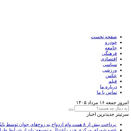
صفحه نخست
خودرو
جامعه
فرهنگی
اقتصادی
سیاسی
ورزشی
عکس
فیلم
درباره ما
تماس با ما
امروز جمعه ۱۶ مرداد ۱۴۰۵
سرتیتر جدیدترین اخبار
پرداخت بیش از ۸ همت وام ازدواج به زوج‌های جوان توسط بانک ملی ایران
عضو شورای مرکزی حزب اعتدال و توسعه: باید از شرایط طرا