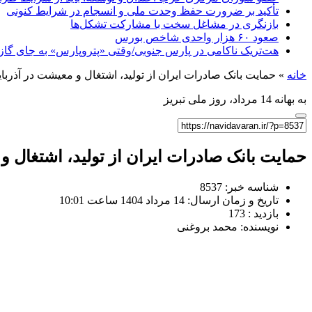
تأکید بر ضرورت حفظ وحدت ملی و انسجام در شرایط کنونی
بازنگری در مشاغل سخت با مشارکت تشکل‌ها
صعود ۶۰ هزار واحدی شاخص بورس
هت‌تریک ناکامی در پارس جنوبی/وقتی «پتروپارس» به جای گاز، 
خانه
»
حمایت بانک صادرات ایران از تولید، اشتغال و معیشت در آذرب
به بهانه 14 مرداد، روز ملی تبریز
حمایت بانک صادرات ایران از تولید، اشتغال 
شناسه خبر: 8537
تاریخ و زمان ارسال: 14 مرداد 1404 ساعت 10:01
بازدید : 173
نویسنده: محمد بروغنی