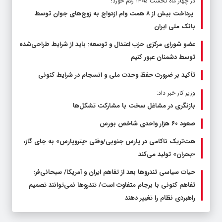
در چهار ماه نخست ۱۴۰۵ رقم خورد؛
پرداخت بیش از ۸ همت وام ازدواج به زوج‌های جوان توسط
بانک ملی ایران
عضو شورای مرکزی حزب اعتدال و توسعه: باید از شرایط طراحی‌شده
توسط دشمنان عبور کنیم
تأکید بر ضرورت حفظ وحدت ملی و انسجام در شرایط کنونی
وزیر کار خبر داد:
بازنگری در مشاغل سخت با مشارکت تشکل‌ها
صعود ۶۰ هزار واحدی شاخص بورس
هت‌تریک ناکامی در پارس جنوبی/وقتی «پتروپارس» به جای گاز،
«بحران» تولید می‌کند
حیات سیاسی تندروها بعد از تفاهم ایران و آمریکا/ سبحانی‌فر:
تفاهم کنونی با برجام متفاوت است/ تندروها نمی‌توانند تصمیم
راهبردی نظام را تغییر دهند