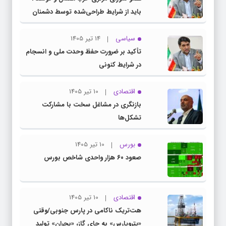
باید از شرایط طراحی‌شده توسط دشمنان
عبور کنیم
سیاسی
14 تیر 1405
تأکید بر ضرورت حفظ وحدت ملی و انسجام
در شرایط کنونی
اقتصادی
10 تیر 1405
بازنگری در مشاغل سخت با مشارکت
تشکل‌ها
بورس
10 تیر 1405
صعود ۶۰ هزار واحدی شاخص بورس
اقتصادی
10 تیر 1405
هت‌تریک ناکامی در پارس جنوبی/وقتی
«پتروپارس» به جای گاز، «بحران» تولید