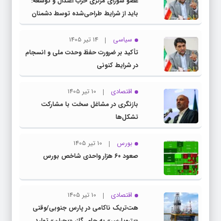
عضو شورای مرکزی حزب اعتدال و توسعه:
باید از شرایط طراحی‌شده توسط دشمنان
عبور کنیم
سیاسی
14 تیر 1405
تأکید بر ضرورت حفظ وحدت ملی و انسجام
در شرایط کنونی
اقتصادی
10 تیر 1405
بازنگری در مشاغل سخت با مشارکت
تشکل‌ها
بورس
10 تیر 1405
صعود ۶۰ هزار واحدی شاخص بورس
اقتصادی
10 تیر 1405
هت‌تریک ناکامی در پارس جنوبی/وقتی
«پتروپارس» به جای گاز، «بحران» تولید