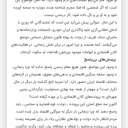
او افزود: فکر می‌کنم ضمانت‌های لازم وجود دارد، اما اصل موضوع این
است که اگر شخصی که قبلا مجرم شناخته شده، دوباره به صحنه آورده
شود و به او پر و بال داده شود، کار درستی نیست.
با این حال سوالی پیش می‌آید این است که نمایندگانی که روزی با
ادعای انقلابی‌گری علیه واگذاری ایران خودرو، انتصابات وزارتخانه‌ها و
ماجرای حذف ظریف از دولت به بهانه قانون مشاغل حساس موضع
می‌گرفتند، کجا هستند و چرا امروز در برابر نقش زنجانی در فعالیت‌های
کلان اقتصادی و ابهامات موجود پیرامون اقدامات او سکوت کرده‌اند.
پرسش‌های بی‌پاسخ
با وجود این مواضع، هنوز هیچ مقام رسمی پاسخ نداده که چرا زنجانی،
با وجود سابقه سنگین اقتصادی و بدهی‌های معوق، همچنان در لایه‌های
مختلف اقتصاد ایران حضور دارد. آیا تجربه تلخ گذشته بار دیگر در حال
تکرار است؟ و مهم‌تر از همه، چه نهادی مسئولیت بازگرداندن چنین
چهره‌ای به پرونده‌های کلان اقتصادی را بر عهده گرفته است؟
اکنون سه ضلع اصلی این پرونده ـ دولت، قوه قضاییه و مجلس ـ باید
پاسخ دهند که چرا زنجانی بار دیگر به سوگلی اقتصاد بدل شده است.
مردم انتظار دارند دولت و نهادهای نظارتی یک بار برای همیشه پشت
پرده این پرونده پرحاشیه را شفاف و صادقانه بیان کنند؛ وگرنه بازگشت