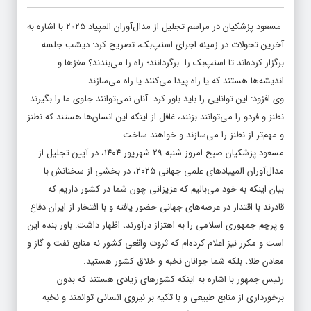
مسعود پزشکیان در مراسم تجلیل از مدال‌آوران المپیاد ۲۰۲۵ با اشاره به
آخرین تحولات در زمینه اجرای اسنپ‌بک، تصریح کرد: دیشب جلسه
برگزار کرده‌اند تا اسنپ‌بک را برگردانند؛ راه را می‌بندند؟ مغزها و
اندیشه‌ها هستند که یا راه پیدا می‌کنند یا راه می‌سازند.
وی افزود: این توانایی را باید باور کرد. آنان نمی‌توانند جلوی ما را بگیرند.
نطنز و فردو را می‌توانند بزنند، غافل از اینکه این انسان‌ها هستند که نطنز
و مهم‌تر از نطنز را می‌سازند و خواهند ساخت‌.
مسعود پزشکیان صبح امروز شنبه ۲۹ شهریور ۱۴۰۴، در آیین تجلیل از
مدال‌آوران المپیادهای علمی جهانی ۲۰۲۵، در بخشی از سخنانش با
بیان اینکه به خود می‌بالیم که عزیزانی چون شما در کشور داریم که
قادرند با اقتدار در عرصه‌های جهانی حضور یافته و با افتخار از ایران دفاع
و پرچم جمهوری اسلامی را به اهتزاز درآورند، اظهار داشت: باور بنده این
است و مکرر نیز اعلام کرده‌ام که ثروت واقعی کشور نه منابع نفت و گاز و
معادن طلا، بلکه شما جوانان نخبه و خلاق کشور هستید.
رئیس جمهور با اشاره به اینکه کشورهای زیادی هستند که بدون
برخورداری از منابع طبیعی و با تکیه بر نیروی انسانی توانمند و نخبه