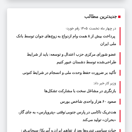
جدیدترین مطالب
در چهار ماه نخست ۱۴۰۵ رقم خورد؛
پرداخت بیش از ۸ همت وام ازدواج به زوج‌های جوان توسط بانک
ملی ایران
عضو شورای مرکزی حزب اعتدال و توسعه: باید از شرایط
طراحی‌شده توسط دشمنان عبور کنیم
تأکید بر ضرورت حفظ وحدت ملی و انسجام در شرایط کنونی
وزیر کار خبر داد:
بازنگری در مشاغل سخت با مشارکت تشکل‌ها
صعود ۶۰ هزار واحدی شاخص بورس
هت‌تریک ناکامی در پارس جنوبی/وقتی «پتروپارس» به جای گاز،
«بحران» تولید می‌کند
حیات سیاسی تندروها بعد از تفاهم ایران و آمریکا/ سبحانی‌فر: