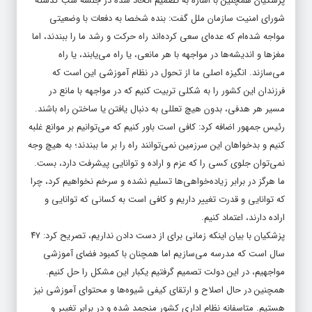
پزشکیان همچنین با اشاره به تصمیم اتخاذ شده در جلسه شب گذشته
شورای امنیت سازمان ملل گفت: بنده شخصا به دفعات با وضعیتی
مواجه شده‌ام که عده‌ای سعی کرده‌اند راه حرکت و رشد ما را ببندند، اما
مغزها و اندیشه‌ها در مواجهه با هر مانعی، یا راه می‌یابند، یا راه
می‌سازند. انگیزه اصلی ما از تحول در نظام آموزشی این است که
فرزندان این کشور را به شکلی تربیت کنیم که در مواجهه با مانع در
مسیر هر هدفی، بدون هیچ تعللی به دنبال یافتن یا ساختن راه باشند.
رئیس جمهور اضافه کرد: کافی است باور کنیم که می‌توانیم بر موانع غلبه
کنیم و بدخواهان این سرزمین نمی‌توانند راه را بر ما ببندند؛ به هیچ وجه
نمی‌توان جلوی کسی را که عزم و اراده و توانایی پیشرفت دارد، بست.
ما هرگز در برابر زیاده‌خواهی‌ها تسلیم نشده و سرخم نخواهیم کرد، چرا
که توانایی و قدرت تغییر داریم و کافی است به کسانی که توانایی و
اراده دارند، اعتماد کنیم.
پزشکیان با بیان اینکه زمانی برای از دست دادن نداریم، تصریح کرد: ۴۷
سال است که مدرسه می‌سازیم اما همچنان با کمبود فضای آموزشی
مواجهیم، در این دولت تصمیم گرفتیم یکبار این مشکل را حل کنیم.
همچنین در حال اصلاح و ارتقای کیفی شیوه‌ها و محتوای آموزشی نیز
هستیم. متاسفانه نظام اداری کشور منجمد شده و در برابر تغییر و