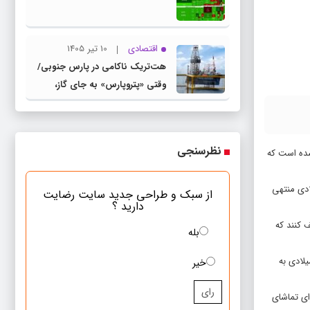
اقتصادی
10 تیر 1405
هت‌تریک ناکامی در پارس جنوبی/
وقتی «پتروپارس» به جای گاز،
«بحران» تولید می‌کند
نظرسنجی
شده است که
خوان‌ها، به کشف بیش از ۵۰ سکه برنزی متعلق به اواخر دوران رومی و همچنین یک سکه نقره متعلق به سال ۱۷۰ میلادی منتهی
از سبک و طراحی جدید سایت رضایت
دارید ؟
 کنند که
بله
این مکان در ماه ژانویه ۲۰۲۲ آغاز شد و اطلاعات جدیدی را درباره سال‌های پایانی فعالیت این مکان و پیش از آن‌که در حوالی سال ۵۲۳ میلادی به
خیر
رای
ای تماشای