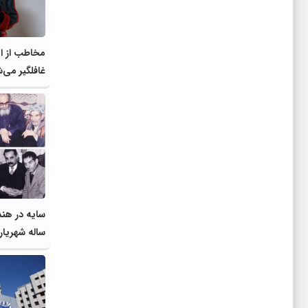
مخاطب از ات
غافلگیر می‌
ساله شهریار 