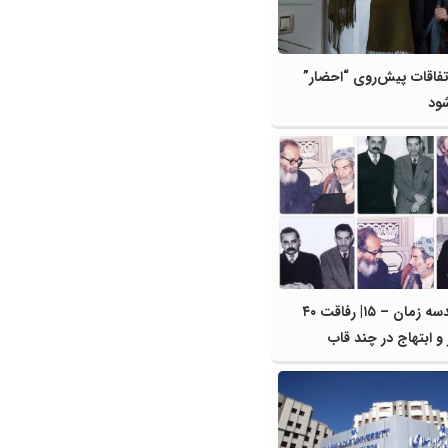
فاقات پیش‌روی “احضار”
شود
سایه در هندسه زمان – ۱۵| رفاقت ۴۰
و ابتهاج در چند قاب