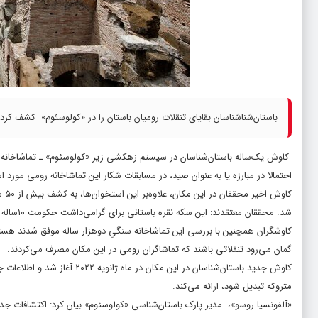
باستان‌شناشناسان بقایای تنقلات رومیان باستان را در «کولوسئوم» ‌ کشف کردن
‌ کاوش یک‌ساله باستان‌شناسان در سیستم زهکشی زیر «کولوسئوم» ـ تماشاخانه 
احتمالا در مبارزه یا به عنوان صید، در مسابقات شکار این تماشاخانه رومی مورد اس
شد. محققان معتقدند: این سکه نقره باستانی برای گرامی‌داشت حکومت ۱۰ساله «مارکوس آئورلیوس» ـ امپراتور روم ـ ضرب شده است.
کاوشگران همچنین با بررسی این تماشاخانه سنگیِ دوهزار ساله موفق شدند هسته‌
گمان می‌رود تنقلاتی باشند که تماشاگران رومی در این مکان مصرف می‌کردند.
متروکه تبدیل شود، ارائه می‌کند.
«آلفونسیا روسو»، ‌ مدیر پارک باستان‌شناسی «کولوسئوم» بیان کرد: اکتشافات ج