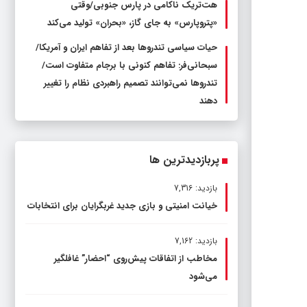
هت‌تریک ناکامی در پارس جنوبی/وقتی
«پتروپارس» به جای گاز، «بحران» تولید می‌کند
حیات سیاسی تندروها بعد از تفاهم ایران و آمریکا/
سبحانی‌فر: تفاهم کنونی با برجام متفاوت است/
تندروها نمی‌توانند تصمیم راهبردی نظام را تغییر
دهند
پربازدیدترین ها
بازدید: 7,316
خیانت امنیتی و بازی جدید غربگرایان برای انتخابات
بازدید: 7,162
مخاطب از اتفاقات پیش‌روی “احضار” غافلگیر
می‌شود