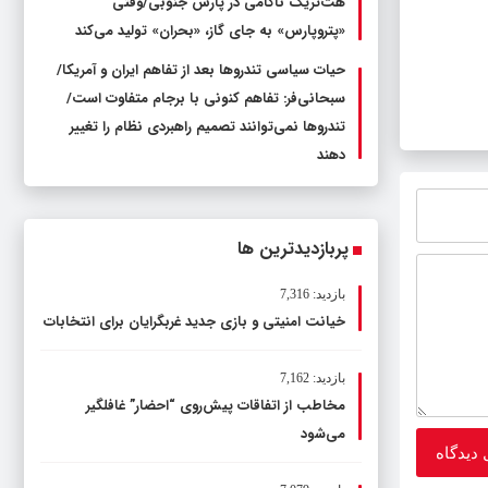
هت‌تریک ناکامی در پارس جنوبی/وقتی
«پتروپارس» به جای گاز، «بحران» تولید می‌کند
حیات سیاسی تندروها بعد از تفاهم ایران و آمریکا/
سبحانی‌فر: تفاهم کنونی با برجام متفاوت است/
تندروها نمی‌توانند تصمیم راهبردی نظام را تغییر
دهند
پربازدیدترین ها
بازدید: 7,316
خیانت امنیتی و بازی جدید غربگرایان برای انتخابات
بازدید: 7,162
مخاطب از اتفاقات پیش‌روی “احضار” غافلگیر
می‌شود