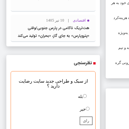
 خود به هر
 و شفافیت نحوه هزینه‌کرد
اقتصادی
10 تیر 1405
هت‌تریک ناکامی در پارس جنوبی/وقتی
ه‌ویژه
«پتروپارس» به جای گاز، «بحران» تولید می‌کند
 و تیم
نظرسنجی
رونی گره
از سبک و طراحی جدید سایت رضایت
دارید ؟
بله
خیر
رای