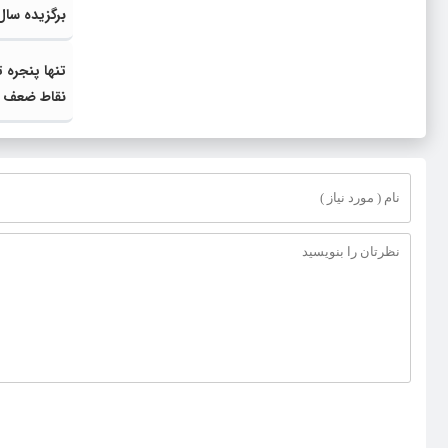
تجارت خدم
تنها پنجره
نقاط ضعف ش