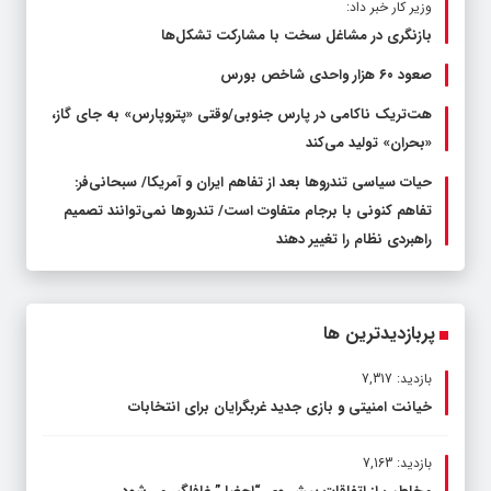
وزیر کار خبر داد:
بازنگری در مشاغل سخت با مشارکت تشکل‌ها
صعود ۶۰ هزار واحدی شاخص بورس
هت‌تریک ناکامی در پارس جنوبی/وقتی «پتروپارس» به جای گاز،
«بحران» تولید می‌کند
حیات سیاسی تندروها بعد از تفاهم ایران و آمریکا/ سبحانی‌فر:
تفاهم کنونی با برجام متفاوت است/ تندروها نمی‌توانند تصمیم
راهبردی نظام را تغییر دهند
پربازدیدترین ها
بازدید: 7,317
خیانت امنیتی و بازی جدید غربگرایان برای انتخابات
بازدید: 7,163