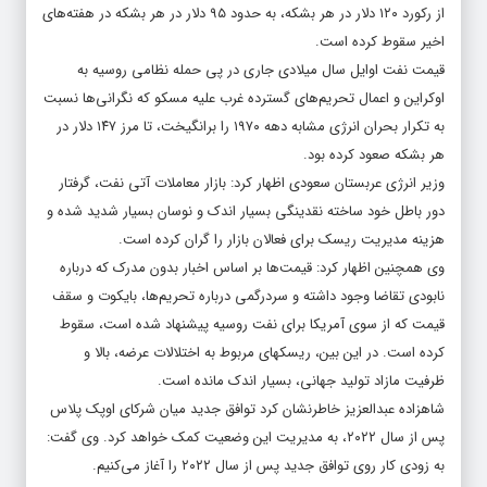
از رکورد ۱۲۰ دلار در هر بشکه، به حدود ۹۵ دلار در هر بشکه در هفته‌های
اخیر سقوط کرده است.
قیمت نفت اوایل سال میلادی جاری در پی حمله نظامی روسیه به
اوکراین و اعمال تحریم‌های گسترده غرب علیه مسکو که نگرانی‌ها نسبت
به تکرار بحران انرژی مشابه دهه ۱۹۷۰ را برانگیخت، تا مرز ۱۴۷ دلار در
هر بشکه صعود کرده بود.
وزیر انرژی عربستان سعودی اظهار کرد: بازار معاملات آتی نفت، گرفتار
دور باطل خود ساخته نقدینگی بسیار اندک و نوسان بسیار شدید شده و
هزینه مدیریت ریسک برای فعالان بازار را گران کرده است.
وی همچنین اظهار کرد: قیمت‌ها بر اساس اخبار بدون مدرک که درباره
نابودی تقاضا وجود داشته و سردرگمی درباره تحریم‌ها، بایکوت و سقف
قیمت که از سوی آمریکا برای نفت روسیه پیشنهاد شده است، سقوط
کرده است. در این بین، ریسکهای مربوط به اختلالات عرضه، بالا و
ظرفیت مازاد تولید جهانی، بسیار اندک مانده است.
شاهزاده عبدالعزیز خاطرنشان کرد توافق جدید میان شرکای اوپک پلاس
پس از سال ۲۰۲۲، به مدیریت این وضعیت کمک خواهد کرد. وی گفت:
به زودی کار روی توافق جدید پس از سال ۲۰۲۲ را آغاز می‌کنیم.