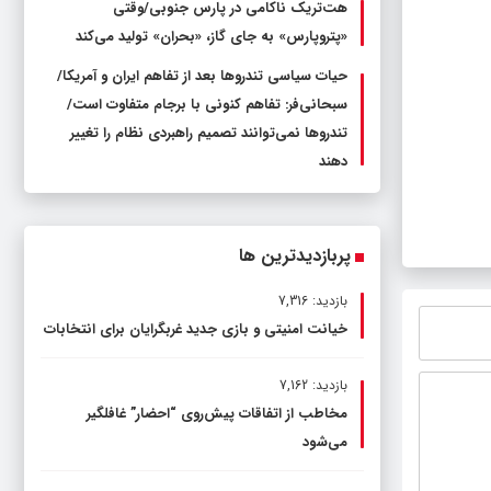
هت‌تریک ناکامی در پارس جنوبی/وقتی
«پتروپارس» به جای گاز، «بحران» تولید می‌کند
حیات سیاسی تندروها بعد از تفاهم ایران و آمریکا/
سبحانی‌فر: تفاهم کنونی با برجام متفاوت است/
تندروها نمی‌توانند تصمیم راهبردی نظام را تغییر
دهند
پربازدیدترین ها
بازدید: 7,316
خیانت امنیتی و بازی جدید غربگرایان برای انتخابات
بازدید: 7,162
مخاطب از اتفاقات پیش‌روی “احضار” غافلگیر
می‌شود