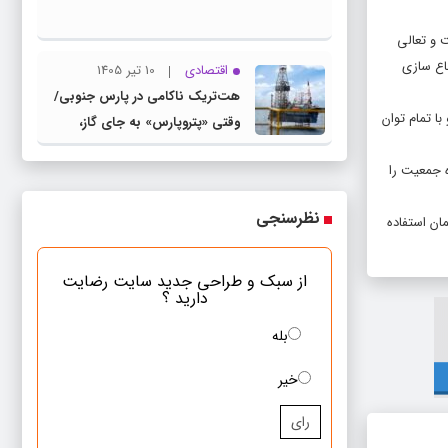
 و تعالی
اع سازی
اقتصادی
10 تیر 1405
هت‌تریک ناکامی در پارس جنوبی/
ا تمام توان
وقتی «پتروپارس» به جای گاز،
«بحران» تولید می‌کند
ه جمعیت را
نظرسنجی
ان استفاده
از سبک و طراحی جدید سایت رضایت
دارید ؟
بله
خیر
رای