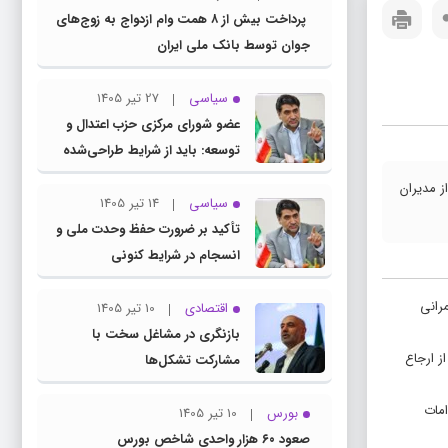
پرداخت بیش از ۸ همت وام ازدواج به زوج‌های
جوان توسط بانک ملی ایران
سیاسی
27 تیر 1405
عضو شورای مرکزی حزب اعتدال و
توسعه: باید از شرایط طراحی‌شده
توسط دشمنان عبور کنیم
 مدیران
سیاسی
14 تیر 1405
تأکید بر ضرورت حفظ وحدت ملی و
انسجام در شرایط کنونی
رانی
اقتصادی
10 تیر 1405
بازنگری در مشاغل سخت با
ز ارجاع
مشارکت تشکل‌ها
امات
بورس
10 تیر 1405
صعود ۶۰ هزار واحدی شاخص بورس