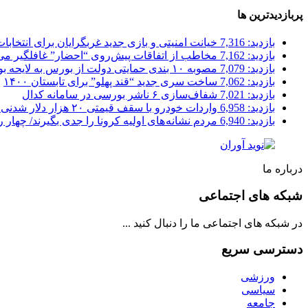
پربازدیدترین ها
بازدید: 7,316
خیانت امنیتی و بازی جدید غربگرایان برای انتخابا
بازدید: 7,162
مخاطب از اتفاقات پیش‌روی “احضار” غافلگیر می
بازدید: 7,079
مصوبه ۱۰ بندی حمایتی دولت از بورس به لایحه بودجه پیوست شد
بازدید: 7,062
ساخت سری جدید “قند پهلو” برای تابستان ۱۴۰۰
بازدید: 7,021
شفاف‌سازی ۶ ناشر بورسی در سامانه کدال
بازدید: 6,958
واردات خودرو با سقف قیمتی ۲۰ هزار دلار شدنی است؟
بازدید: 6,940
مردم نشانه های اولیه کرونا را جدی بگیرند/ چهار
درباره ما
شبکه های اجتماعی
در شبکه های اجتماعی ما را دنبال کنید ...
دسترسی سریع
ورزشی
سیاسی
جامعه