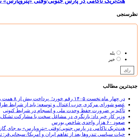
هت‌تریک ناکامی در پارس جنوبی/وقتی «پتروپارس» به 
نظرسنجی
بله
خیر
رای
جدیدترین مطالب
در چهار ماه نخست ۱۴۰۵ رقم خورد؛
پرداخت بیش از ۸ همت وام ازدواج به زوج‌های جوان توسط بانک ملی ایران
عضو شورای مرکزی حزب اعتدال و توسعه: باید از شرایط طرا
تأکید بر ضرورت حفظ وحدت ملی و انسجام در شرایط کنونی
وزیر کار خبر داد:
بازنگری در مشاغل سخت با مشارکت تشکل‌ه
صعود ۶۰ هزار واحدی شاخص بورس
هت‌تریک ناکامی در پارس جنوبی/وقتی «پتروپارس» به جای گاز، 
حیات سیاسی تندروها بعد از تفاهم ایران و آمریکا/ سبحانی‌فر: ت