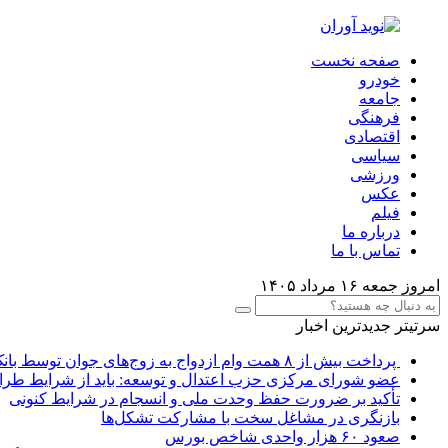
صفحه نخست
خودرو
جامعه
فرهنگی
اقتصادی
سیاسی
ورزشی
عکس
فیلم
درباره ما
تماس با ما
امروز جمعه ۱۶ مرداد ۱۴۰۵
سرتیتر جدیدترین اخبار
پرداخت بیش از ۸ همت وام ازدواج به زوج‌های جوان توسط بانک ملی ایران
عضو شورای مرکزی حزب اعتدال و توسعه: باید از شرایط طرا
تأکید بر ضرورت حفظ وحدت ملی و انسجام در شرایط کنونی
بازنگری در مشاغل سخت با مشارکت تشکل‌ها
صعود ۶۰ هزار واحدی شاخص بورس