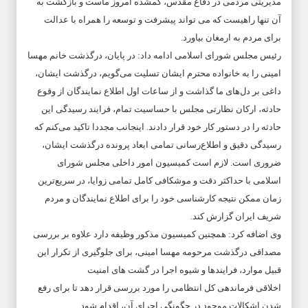
مدیریتی مردمی در دفاع مقدس، گمشده امروز ماست و بازگشت به
آن تنها راهیست که می تواند پیشرفت و توسعه را همراه با عدالت
برای مردم به ارمغان بیاورد.
رئیس مجلس شورای اسلامی ادامه داد: در پایان، درگذشت خانم مهسا
امینی را به خانواده محترم ایشان تسلیت می‌گویم، درگذشت ایشان،
داغی بر دل‌های ما گذاشت و از ساعات اول اطلاع نمایندگان از وقوع
حادثه، ارکان نظارتی مجلس با حساسیت تمام، فرایند رسیدگی این
حادثه را در دستور کار خود قرار دادند. اینجانب مجددا تاکید می‌کنم که
رسیدگی دقیق و اطلاع‌رسانی تمامی ابعاد پرونده درگذشت ایشان،
ضروری است. لازم است کمیسیون امور داخلی مجلس شورای
اسلامی با حداکثر دقت و موشکافی کامل تمامی زوایا، در سریع‌ترین
زمان ممکن نتیجه کارشناسی خود را برای اطلاع نمایندگان و مردم
شریف ایران گزارش کند.
وی اضافه کرد: همچنین کمیسیون مذکور وظیفه دارد علاوه بر بررسی
مصداقی درگذشت مرحومه مهسا امینی، برای جلوگیری از تکرار این
قبیل موارد، فرایندها و شیوه اجرا در گشت های امنیت
اخلاقی فرماندهی کل انتظامی را مورد بررسی قرار دهد تا برای رفع
شدن اشکالات موجود در چگونگی اجرای آن، اقدام شود.