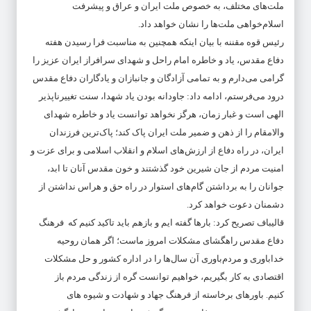
ملت‌های مختلف، به خصوص ملت ایران و عراق و پیشرفت
اسلام‌خواهی ملت‌ها را نشان خواهد داد.
رئیس قوه مقننه با بیان اینکه همچنین به مناسبت فرا رسیدن هفته
دفاع مقدس، یاد و خاطره امام راحل و شهدای سرافراز ایران عزیز را
گرامی می‌دارم و به تمامی آزادگان و جانبازان و یادگاران دفاع مقدس
درود می‌فرستم، ادامه داد: جاودانه بودن یاد شهدا، سنت تغییرناپذیر
الهی است و غبار زمان، هرگز نخواهد توانست یاد و خاطره شهدای
والامقام را از ذهن و ضمیر ملت ایران پاک کند؛ پاک‌ترین فرزندان
ایران، در راه دفاع از ارزش‌های اسلام و انقلاب اسلامی و برای عزت و
امنیت مردم از جان شیرین خود گذشتند و خون مقدس آنان تا ابد،
جوانان را به برداشتن گام‌های استوار در راه حق و هراس نداشتن از
دشمنان دعوت خواهد کرد.
قالیباف تصریح کرد: بارها گفته ایم و بازهم باید تاکید کنیم که فرهنگ
دفاع مقدس راهگشای مشکلات امروز ماست؛ اگر همان روحیه
خداباوری و مردم‌باوری آن سال‌ها را در اداره کشور و حل مشکلات
اقتصادی به کار بگیریم، خواهیم توانست گره از زندگی مردم باز
کنیم. باورهای برخاسته از فرهنگ جهاد و شهادت و شیوه های