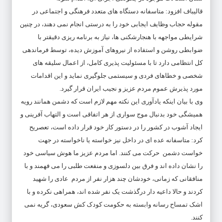
قالیباف افزود: متاسفانه دستگاه های متعدد فرهنگی و اجتماعی در
مقوله حجاب وظایف ایجابی خود را به درستی انجام نمی دهند، در چنین
شرایطی مواجهه با هنجارشکنی ها، نیاز به برنامه ریزی دقیقتر با
ضوابطی روشن و استفاده از نیروهای آموزش دیده، توسط فرماندهی
کل انتظامی دارد تا با مسئولیت پذیری کامل، از اعمال سلیقه های
شخصی و خطاهای فردی و سیستمی جلوگیری نماید و این اقدامات
مورد پذیرش عموم مردم عزیز و نجیب ایران قرار گیرد.
وی با بیان اینکه یادآوری این نکته مهم لازم است که دشمن همانند رویه
همیشگی خود بدنبال موج سواری از هر اتفاقی است و التهاب آفرینی و
ایجاد آشوب در کشور را در دستور کار خود قرار داده است، تعصریح
کرد: متاسفانه عده ای در داخل نیز خواسته یا ناخواسته در جهت
خواست دشمن حرکت می کنند. اما مردم عزیز ما هوش سیاسی خود
را نشان داده اند و فرق بین دلسوزی و منفعت طلبی را می فهمند و با
منافقانی که زمانی، خودشان چند هزار نفر از مردم عادی را شهید
کردند و حالا داعیه دار درگذشت یک نفر شده اند، همراهی نکرده و با
اشک‌ تمساح رسانه وابسته به حکومت کودک کش سعودی، گریه نمی
کنند.