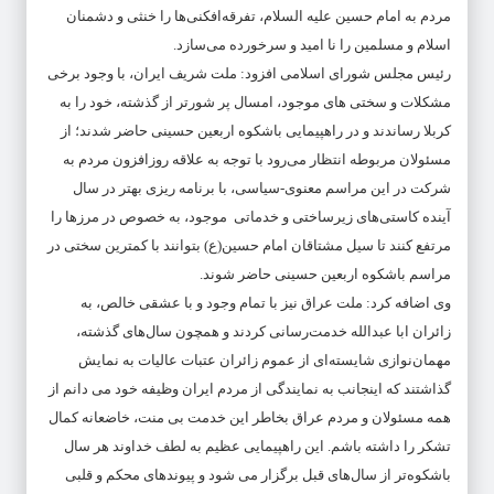
مردم به امام حسین علیه السلام، تفرقه‌افکنی‌ها را خنثی و دشمنان
اسلام و مسلمین را نا امید و سرخورده می‌سازد.
رئیس مجلس شورای اسلامی افزود: ملت شریف ایران، با وجود برخی
مشکلات و سختی های موجود، امسال پر شورتر از گذشته، خود را به
کربلا رساندند و در راهپیمایی باشکوه اربعین حسینی حاضر شدند؛ از
مسئولان مربوطه انتظار می‌رود با توجه به علاقه روزافزون مردم به
شرکت در این مراسم معنوی-سیاسی، با برنامه ریزی بهتر در سال
آینده کاستی‌های زیرساختی و خدماتی موجود، به خصوص در مرزها را
مرتفع کنند تا سیل مشتاقان امام حسین(ع) بتوانند با کمترین سختی در
مراسم باشکوه اربعین حسینی حاضر شوند.
وی اضافه کرد: ملت عراق نیز با تمام وجود و با عشقی خالص، به
زائران ابا عبدالله خدمت‌رسانی کردند و همچون سال‌های گذشته،
مهمان‌نوازی شایسته‌ای از عموم زائران عتبات عالیات به نمایش
گذاشتند که اینجانب به نمایندگی از مردم ایران وظیفه خود می دانم از
همه مسئولان و مردم عراق بخاطر این خدمت بی منت، خاضعانه کمال
تشکر را داشته باشم. این راهپیمایی عظیم به لطف خداوند هر سال
باشکوه‌تر از سال‌های قبل برگزار می شود و پیوندهای محکم و قلبی