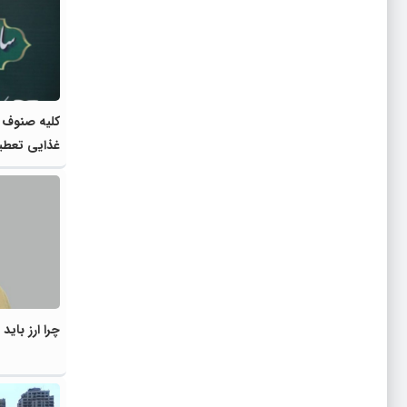
کلیه صنوف ب
غذایی تعطی
چرا ارز بای