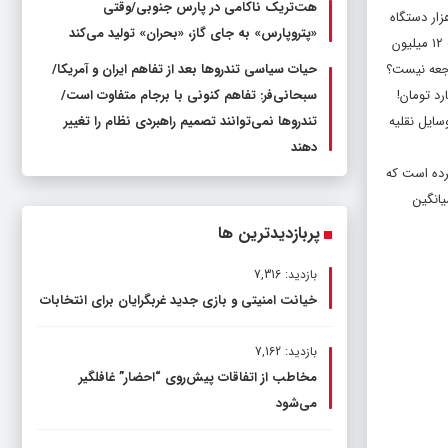
هت‌تریک ناکامی در پارس جنوبی/وقتی
‌گذاری و تعویض پلاک پلیس راهور ناجا، ۳۲ میلیون و ۹۰۰ هزار دستگاه انواع وسایل نقلیه در کشور وجود دارند که هم‌اکنون ۱۱ میلیون و ۶۵۰ هزار دستگاه
«پتروپارس» به جای گاز، «بحران» تولید می‌کند
معادل ٣۵ درصد را موتوسیکلت‌ها تشکیل می‌دهند. اگر درآمد بیمه‌ای کشور در بخش شخص ثالث را در سال ۱۴۰۱ حدود ۳۰ هزار میلیارد تومان تخمین بزنیم و تناسب ۱۲ میلیون
حیات سیاسی تندروها بعد از تفاهم ایران و آمریکا/
سبحانی‌فر: تفاهم کنونی با برجام متفاوت است/
تندروها نمی‌توانند تصمیم راهبردی نظام را تغییر
سایل نقلیه
دهند
ادفاتی پرداخت کرده است که
یانگین
پربازدیدترین ها
بازدید: 7,316
خیانت امنیتی و بازی جدید غربگرایان برای انتخابات
بازدید: 7,162
مخاطب از اتفاقات پیش‌روی “احضار” غافلگیر
می‌شود