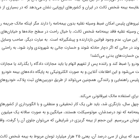
ر، مقایسه بیمه شخص ثالث در ایران و کشورهای اروپایی نشان می‌دهد که در بسیاری از 
یروهای پلیس امکان ضبط وسیله نقلیه بدون بیمه‌نامه را دارند مگر اینکه مالک جریمه ر
‌نامه جدیدی را خریداری نماید. این در حالی است که حدود ۱۲ میلیون وسیله نقلیه فاقد بیمه‌نامه شخص ثالث، با خیال راحت در سطح جاده‌ها و خیابان
این میان، عدم وجود قوانین بازدارنده و پیشگیرانه است. به عبارت دیگر، صاحب وسایل 
‌شوند در حالی که اگر دچار حادثه شوند و خسارت جانی به شهروندی وارد شود، به راحتی 
مین خسارت‌های بدنی می‌کشد!
را ضبط کند و راننده پس از تفهیم اتهام یا باید مجازات دادگاه را بگذراند یا مجازات ث
. پلیس راهنمایی و رانندگی همچنین می‌تواند از طریق دوربین‌های ثبت پلاک، خودروهای
رای استفاده مالک غیرقانونی می‌کند.
ا توجه به اینکه قوانین بیمه خودرو در کشور از سال ۸۷ و پس از چهل سال، بازنگری شد، باید طی یک کار تحقیقی و منطقی و با الگو‌برداری از 
قد بیمه‌نامه که نود درصدشان، موتوسیکلت هستند، میانگین و به صورت سالانه یک میلیون
ان شود، آنگاه در یک ضرب ساده به عدد ۱۲ هزار میلیارد تومان می‌رسیم. این حجم از بیمه گریزی در شرایطی که می‌توان جلوی آن را گرفت،
در سال ۱۳۹۹، مجموع درآمد بیمه‌ای در کشور به رقمی بالغ بر ۸۲ هزار میلیارد رسید که بیش از سی درصد آن، یعنی ۲۵ هزار میلیارد تومان مربوط به بیمه 