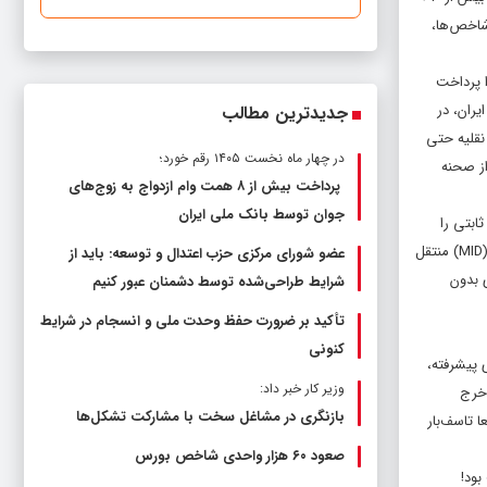
شاخص‌ها،
ا پرداخت
‌های ایران، در
جدیدترین مطالب
نقلیه حتی
در چهار ماه نخست ۱۴۰۵ رقم خورد؛
از صحنه
پرداخت بیش از ۸ همت وام ازدواج به زوج‌های
جوان توسط بانک ملی ایران
ابتی را
متحمل شود. در این کشور در زمان اخذ بیمه شخص ثالث شماره وسیله نقلیه ثبت می‌شود و این اطلاعات آنلاین و به صورت الکترونیکی به پایگاه داده‌های بیمه خودرو (MID) منتقل
عضو شورای مرکزی حزب اعتدال و توسعه: باید از
 بدون
شرایط طراحی‌شده توسط دشمنان عبور کنیم
تأکید بر ضرورت حفظ وحدت ملی و انسجام در شرایط
کنونی
کشورهای پیشرفته،
وزیر کار خبر داد:
 خرج
بازنگری در مشاغل سخت با مشارکت تشکل‌ها
 واقعا تاسف‌بار
صعود ۶۰ هزار واحدی شاخص بورس
شخص ثالث بود!