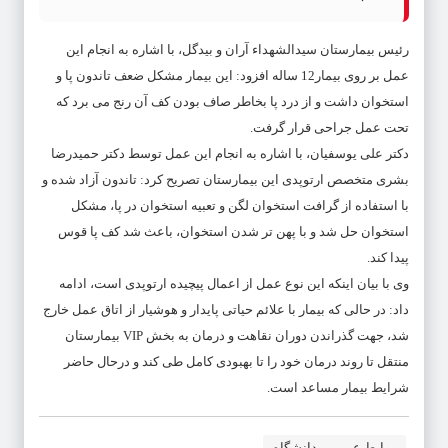
رئیس بیمارستان سیدالشهداء آران و بیدگل، با اشاره به انجام این
عمل بر روی بیمار12 ساله افزود: این بیمار مشکل ضعف تاندون پا و
استخوان داشت و از درد پا بخاطر صاف بودن کف آن رنج می برد که
تحت عمل جراحی قرار گرفت.
دکتر علی یوسفیان، با اشاره به انجام این عمل توسط دکتر حمیدرضا
بشری متخصص ارتوپدی این بیمارستان تصریح کرد: تاندون آزاد شده و
با استفاده از گرافت استخوان لگن و تعبیه استخوان در پا، مشکل
استخوان حل شد و با پهن تر شدن استخوان، باعث شد کف پا قوس
پیدا کند.
وی با بیان اینکه این نوع عمل از اعمال پیچیده ارتوپدی است، ادامه
داد: در حالی که بیمار با علائم حیاتی پایدار و هوشیار از اتاق عمل خارج
شد، جهت گذراندن دوران نقاهت و درمان به بخش VIP بیمارستان
منتقل تا روند درمان خود را تا بهبودی کامل طی کند و درحال حاضر
شرایط بیمار مساعد است.
روابط عمومی دانشگاه