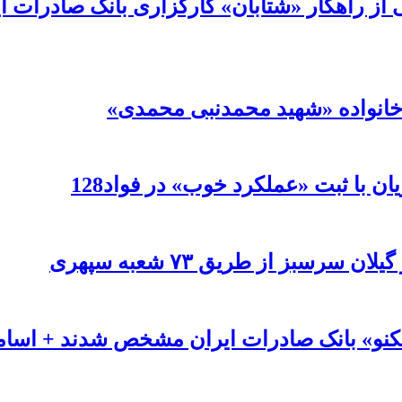
ی از راهکار «شتابان» کارگزاری بانک صادرات 
و خانواده «شهید محمدنبی محمدی»
ن با ثبت «عملکرد خوب» در فواد128
سبز از طریق ۷۳ شعبه سپهری
کنو» بانک صادرات ایران مشخص شدند + اسام