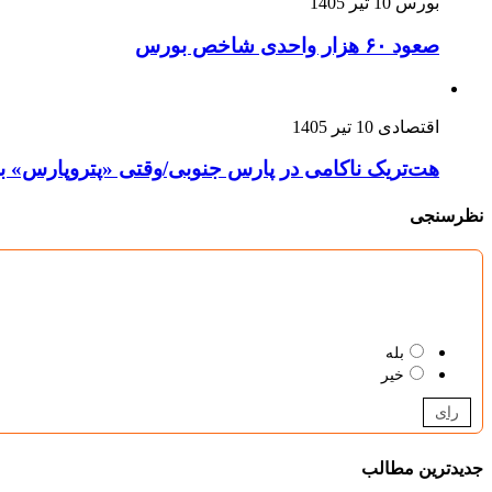
بورس
10 تیر 1405
صعود ۶۰ هزار واحدی شاخص بورس
اقتصادی
10 تیر 1405
هت‌تریک ناکامی در پارس جنوبی/وقتی «پتروپارس» به 
نظرسنجی
بله
خیر
رای
جدیدترین مطالب