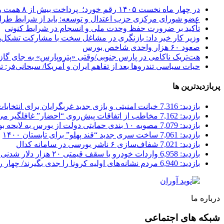
در چهار ماه نخست ۱۴۰۵ رقم خورد؛
پرداخت بیش از ۸ همت وام ازدواج به زوج‌های جوان توسط بانک ملی ایران
عضو شورای مرکزی حزب اعتدال و توسعه: باید از شرایط طرا
تأکید بر ضرورت حفظ وحدت ملی و انسجام در شرایط کنونی
وزیر کار خبر داد:
بازنگری در مشاغل سخت با مشارکت تشکل‌ه
صعود ۶۰ هزار واحدی شاخص بورس
هت‌تریک ناکامی در پارس جنوبی/وقتی «پتروپارس» به جای گاز، 
حیات سیاسی تندروها بعد از تفاهم ایران و آمریکا/ سبحانی‌فر: ت
پربازدیدترین ها
بازدید: 7,316
خیانت امنیتی و بازی جدید غربگرایان برای انتخابا
بازدید: 7,162
مخاطب از اتفاقات پیش‌روی “احضار” غافلگیر می
بازدید: 7,079
مصوبه ۱۰ بندی حمایتی دولت از بورس به لایحه بودجه پیوست شد
بازدید: 7,061
ساخت سری جدید “قند پهلو” برای تابستان ۱۴۰۰
بازدید: 7,021
شفاف‌سازی ۶ ناشر بورسی در سامانه کدال
بازدید: 6,958
واردات خودرو با سقف قیمتی ۲۰ هزار دلار شدنی است؟
بازدید: 6,940
مردم نشانه های اولیه کرونا را جدی بگیرند/ چهار
درباره ما
شبکه های اجتماعی