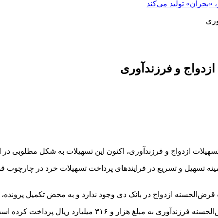
«بحران» تولید می‌کند
وری
زدواج و فرزندآوری
هیلات ازدواج و فرزندآوری، اکنون این تسهیلات به شکل مطلوبی در اخ
ینه تسهیل و تسریع در فرایندهای پرداخت تسهیلات خرد در چارچوب قوان
زدواج در بانک دی وجود ندارد و به محض تکمیل پرونده، تسهیلات پس از ۲۴ ساع
همچنین تا پایان مرداد ماه، بانک دی ۳ هزار و ۵۱۸ فقره تسهیلا