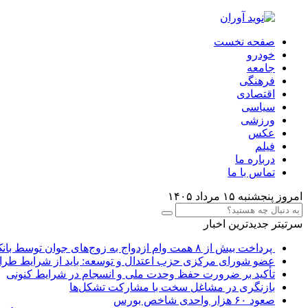
صفحه نخست
خودرو
جامعه
فرهنگی
اقتصادی
سیاسی
ورزشی
عکس
فیلم
درباره ما
تماس با ما
امروز پنجشنبه ۱۵ مرداد ۱۴۰۵
سرتیتر جدیدترین اخبار
پرداخت بیش از ۸ همت وام ازدواج به زوج‌های جوان توسط بانک ملی ایران
عضو شورای مرکزی حزب اعتدال و توسعه: باید از شرایط طرا
تأکید بر ضرورت حفظ وحدت ملی و انسجام در شرایط کنونی
بازنگری در مشاغل سخت با مشارکت تشکل‌ها
صعود ۶۰ هزار واحدی شاخص بورس