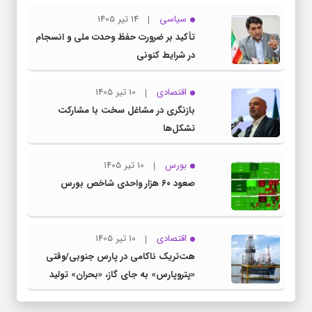
عبور کنیم
سیاسی
14 تیر 1405
تأکید بر ضرورت حفظ وحدت ملی و انسجام
در شرایط کنونی
اقتصادی
10 تیر 1405
بازنگری در مشاغل سخت با مشارکت
تشکل‌ها
بورس
10 تیر 1405
صعود ۶۰ هزار واحدی شاخص بورس
اقتصادی
10 تیر 1405
هت‌تریک ناکامی در پارس جنوبی/وقتی
«پتروپارس» به جای گاز، «بحران» تولید
می‌کند