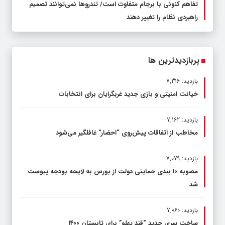
تفاهم کنونی با برجام متفاوت است/ تندروها نمی‌توانند تصمیم
راهبردی نظام را تغییر دهند
پربازدیدترین ها
بازدید: 7,316
خیانت امنیتی و بازی جدید غربگرایان برای انتخابات
بازدید: 7,162
مخاطب از اتفاقات پیش‌روی “احضار” غافلگیر می‌شود
بازدید: 7,079
مصوبه ۱۰ بندی حمایتی دولت از بورس به لایحه بودجه پیوست
شد
بازدید: 7,060
ساخت سری جدید “قند پهلو” برای تابستان ۱۴۰۰