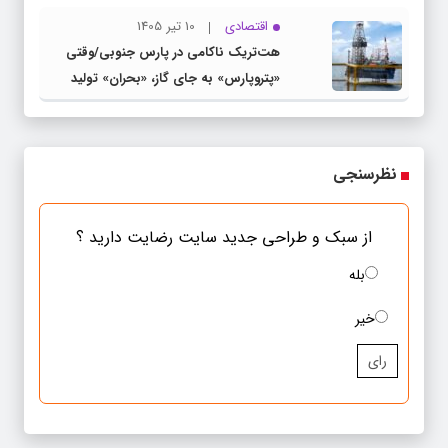
اقتصادی
10 تیر 1405
هت‌تریک ناکامی در پارس جنوبی/وقتی
«پتروپارس» به جای گاز، «بحران» تولید
می‌کند
نظرسنجی
از سبک و طراحی جدید سایت رضایت دارید ؟
بله
خیر
رای