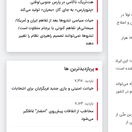
هت‌تریک ناکامی در پارس جنوبی/وقتی
«پتروپارس» به جای گاز، «بحران» تولید می‌کند
لاً در
حیات سیاسی تندروها بعد از تفاهم ایران و آمریکا/
 و اصلاح
سبحانی‌فر: تفاهم کنونی با برجام متفاوت است/
تندروها نمی‌توانند تصمیم راهبردی نظام را تغییر
طیب‌نیا افزایش ۱۰ درصدی تولید فولاد مبارکه نسبت به سال گذشته را افتخارآمیز عنوان کرد و گفت: از ابتدای فعالیت تیم جدید مدیریتی در فولاد مبارکه تاکنون بالغ بر ۱۸۰ هزار
دهند
 این ایراد
پربازدیدترین ها
نشده است؛
بازدید: 7,317
 می‌تواند
خیانت امنیتی و بازی جدید غربگرایان برای انتخابات
م در کشور
بازدید: 7,163
مخاطب از اتفاقات پیش‌روی “احضار” غافلگیر
ن ملّی از
می‌شود
 از