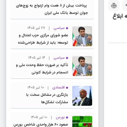
پرداخت بیش از ۸ همت وام ازدواج به زوج‌های
جوان توسط بانک ملی ایران
ابلاغ
سیاسی
27 تیر 1405
عضو شورای مرکزی حزب اعتدال و
توسعه: باید از شرایط طراحی‌شده
توسط دشمنان عبور کنیم
سیاسی
14 تیر 1405
تأکید بر ضرورت حفظ وحدت ملی و
انسجام در شرایط کنونی
اقتصادی
10 تیر 1405
بازنگری در مشاغل سخت با
مشارکت تشکل‌ها
بورس
10 تیر 1405
صعود ۶۰ هزار واحدی شاخص بورس