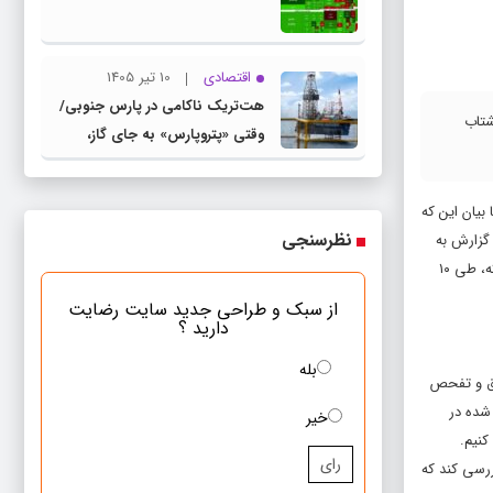
اقتصادی
10 تیر 1405
هت‌تریک ناکامی در پارس جنوبی/
شتاب
وقتی «پتروپارس» به جای گاز،
«بحران» تولید می‌کند
بیان این که
نظرسنجی
گزارش به
دو بخش اشاره شده که بخش اول آن مربوط به تخلفات اشخاص، در راستای دستور رئیس‌جمهور و وزیر صمت وقت بوده که با آغاز فعالیت مدیریت جدید در فولاد مبارکه، طی ۱۰
از سبک و طراحی جدید سایت رضایت
دارید ؟
بله
قیق و تفحص
لب تخلف ذکر شده در
خیر
کنیم.
رای
ررسی کند که