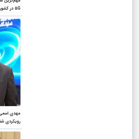
مهم‌ترین ش
۵G در کشور
مهدی اسمی‌ز
رویکردی شف
سمت نوسازی
است