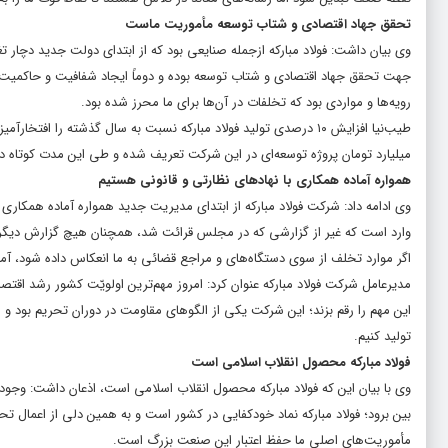
تحقق جهاد اقتصادی و شتاب توسعه مأموریت ماست
وی بیان داشت: فولاد مبارکه ازجمله صنایعی بود که از ابتدای دولت جدید دچار 
جهت تحقق جهاد اقتصادی و شتاب توسعه بوده و دوماً ایجاد شفافیت و حاکمیت 
رویه‌ها و مواردی بود که تخلفات در آن‌ها برای ما محرز شده بود.
میلیارد تومان پروژه توسعه‌ای در این شرکت تعریف شده و طی این مدت کوتاه در 
همواره آماده همکاری با نهادهای نظارتی و قانونی هستیم
وی ادامه داد: شرکت فولاد مبارکه از ابتدای مدیریت جدید همواره آماده همکاری ب
وارد است که غیر از گزارشی که در مجلس قرائت شد، همچنان هیچ گزارش دیگری 
اگر موارد تخلف از سوی دستگاه‌های و مراجع قضائی به ما انعکاس داده شود، آماد
مدیرعامل شرکت فولاد مبارکه عنوان کرد: امروز مهم‌ترین اولویّت کشور رشد اقت
این مهم را رقم بزند؛ این شرکت یکی از الگوهای مقاومت در دوران تحریم بود و ا
تولید کنیم.
فولاد مبارکه محصول انقلاب اسلامی است
وی با بیان این که فولاد مبارکه محصول انقلاب اسلامی است، اذعان داشت: وجود ا
بین برود؛ فولاد مبارکه نماد خودکفایی در کشور است و به همین دلی از اعمال تح
مأموریت‌های اصلی ما حفظ اعتبار این صنعت بزرگ است.