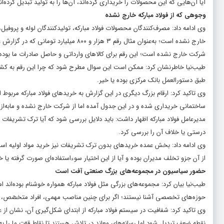
آیا آن‌هایی که این محصولات را خریداری کرده‌اند، آن‌ها را به تولید تبدیل کرده‌اند
وجوهی که از فولاد مبارکه خارج نشده
وی ادامه داد: مصرف‌کنندگان محصولات فولاد مبارکه، تولیدکنندگان لوله و پروفی
خارج نشده است؛ به‌عنوان مثال رقم ۳ هزار
شرکت خارج نشده است؛ این رقم برای کالاهای وارداتی و حاصل صادرات ما بوده و
طیب‌نیا خاطرنشان کرد: ممکن است این سوال مطرح شود که چرا این رقم به کشور 
طبق دستورالعمل بانک مرکزی بوده یا خیر.
وی تاکید کرد: ارقام بزرگ دیگری در این گزارش به خریدهای فولاد مبارکه مرب
ساختمانی خریداری شده و در این جدول آمده اما از شرکت خارج نشده و مابه‌ازا
مدیرعامل فولاد مبارکه اظهار داشت: باید دلایل بررسی شود که آیا ترک تشریفات 
درستی یا خلاف آن را بررسی کرد.
وی ادامه داد: بخش عمده خریدهای بدون ترک تشریفات نیز خرید مواد اولیه است 
از آن جزو تخلف مدیران بوده و آیا از این اختیار سوءاستفاده‌ای صورت گرفته یا خ
حضور سیاسیون در مجموعه‌های بزرگ صنعتی آفت است
طیب‌نیا بیان کرد: مجموعه‌های بزرگی مثل فولاد مبارکه همواره خوشنام بوده‌اند
حوزه‌های تخصصی آشنا نیستند؛ اگر برای چنین مناصب مهمی، افراد متخصّص، متعهّ
وی تاکید کرد: شفافیت در سیستم فولاد مبارکه از ابتدای شکل‌گیری آن، نشان از
نقطه ضعف تبدیل شود اما رسانه‌های معاند در تلاش هستند تا نقاط قوّت ما را ب