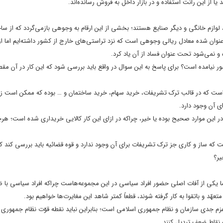
 یا از این رانت استفاده و در بازار داخل به فروش رسانده‌اند.
ل، لوازم خانگی و دیگر صنایع هستند؛ بخشی از این ارقام به وجوهی بازمی‌گردد که از س
 و ۸۰۰ میلیارد تومانی که در گزارش عنوان شده معادل ریالی وجوهی است که نزد تراستی‌های خارج از کشور داشته‌ایم اما
 نمی‌شود تحت عنوان فساد از آن یاد کرد.
نیامده است؟ برای پاسخ به این سوال در واقع باید بررسی شود که این کار در آن مقطع
وط است که در قالب ترک تشریفات، خرید سهام، خرید ساختمان و … بوده که ممکن است زم
ی آن وجود دارد.
در این موارد صحیح بوده یا خیر، چراکه در ازای این کار کالایی خریداری شده است؛ هر
که ساز و کاری جز ترک تشریفات برای آن وجود ندارد و قوه قضائیه باید بررسی کند ک
یر؟
 اما یکی از آفات اصلی حضور افراد سیاسی در این مجموعه‌هاست چراکه افراد سیاسی با 
د و باتقوا به کار گرفته شوند، قطعاً کمتر شاهد این مغایرت‌ها خواهیم بود.
 عزم جدی سازمان و نظام جمهوری اسلامی است؛ بنابراین نباید نقطه قوّت نظام جمهوری 
ه نقاط ضعف تبدیل کنند.