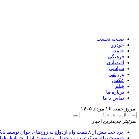
صفحه نخست
خودرو
جامعه
فرهنگی
اقتصادی
سیاسی
ورزشی
عکس
فیلم
درباره ما
تماس با ما
امروز جمعه ۱۶ مرداد ۱۴۰۵
سرتیتر جدیدترین اخبار
پرداخت بیش از ۸ همت وام ازدواج به زوج‌های جوان توسط بانک ملی ایران
عضو شورای مرکزی حزب اعتدال و توسعه: باید از شرایط طرا