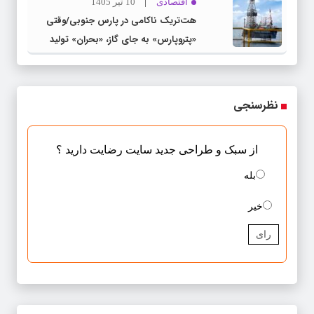
اقتصادی
10 تیر 1405
هت‌تریک ناکامی در پارس جنوبی/وقتی
«پتروپارس» به جای گاز، «بحران» تولید
می‌کند
نظرسنجی
از سبک و طراحی جدید سایت رضایت دارید ؟
بله
خیر
رای