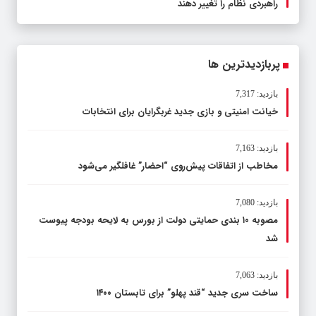
راهبردی نظام را تغییر دهند
پربازدیدترین ها
بازدید: 7,317
خیانت امنیتی و بازی جدید غربگرایان برای انتخابات
بازدید: 7,163
مخاطب از اتفاقات پیش‌روی “احضار” غافلگیر می‌شود
بازدید: 7,080
مصوبه ۱۰ بندی حمایتی دولت از بورس به لایحه بودجه پیوست
شد
بازدید: 7,063
ساخت سری جدید “قند پهلو” برای تابستان ۱۴۰۰