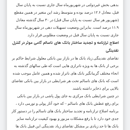
بدهی بخش غیردولتی در شهریورماه سال جاری نسبت به پایان سال
قبل، معادل ۱۲.۶ درصد بوده و متوسط رشد این متغیر در همین مقطع
(شهریور هر سال نسبت به پایان سال قبل) در ۳۰ سال گذشته معادل
۱۱.۹ درصد است. بنابراین وضعیت تسهیلات دهی در شهریورماه سال
جاری نسبت به پایان سال قبل در وضعیت مطلوبی قرار دارد.
اصلاح ترازنامه و تجدید ساختار بانک های ناسالم گامی موثر در کنترل
نقدینگی
تقاضای نقدینگی زیاد بانک ها در بازار بین بانکی معلول شرایط حاکم بر
برخی از بانک ها به ویژه ناترازی هایی است که طی سالهای گذشته به
انحاء مختلف گریبانگیر بانک های ناتراز شده و همین عامل موجب شده
است که بانک های ناسالم تحت هر شرایطی در بازار بین بانکی تقاضای
بالایی برای ذخایر داشته باشند.
در چنین شرایطی بانک مرکزی به جای پول پاشی در بازار بین بانکی
برای رفع عطش بانک های ناسالم‏ – که خود آثار پولی و تورمی دارد ‏،
برنامه اصلاح ترازنامه و تجدید ساختار بانک های ناسالم را در دستور کار
جدی خود دارد تا با رفع مشکلات مزبور و بهبود کیفیت ترازنامه سایر
بانک ها تا حد زیادی بر مشکل تقاضای زیاد نقدینگی این قبیل بانک ها