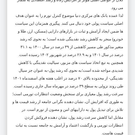
می رود.
لذا عمده بانک های مرکزی دنیا موضوع کنترل تورم را به عنوان هدف
اصلی سیاست پولی خود دنبال می کنند. پیگیری همزمان این سیاست
ها ضمن ایجاد آرامش و ثبات در بازارهای دارایی (مسکن، ارز، طلا و
خودرو) منجر به کاهش رشد نقدینگی شده است؛ به نحوی که رشد
متغیر مذکور طی مسیر کاهشی از ۳۹ درصد در سال ۱۴۰۰ به ۳۱.۱
درصد در سال ۱۴۰۱ و به ۲۶.۹ درصد در شهریور ۱۴۰۲ رسیده است.
همچنین به تبع اتخاذ سیاست های مزبور، سیالیت نقدینگی با کاهش
شدیدی مواجه شده است؛به نحوی که رشد پول‏-به عنوان جز سیال
نقدینگی‏- از محدوده بالای ۷۰ درصد در اغلب هفته های اسفندماه ۱۴۰۱
طی روند نزولی به سطح ۳۹ درصد در مهرماه سال جاری رسیده است.
سرعت رشد پول معیاری برای سنجش وضعیت انتظارات تورمی است؛
به طوری که افزایش آن، نشان دهنده نگرانی جامعه از رشد قیمت ها و
تلاش برای تبدیل پول به داراییهای امن و مصون از تورم است. در
مقابل اما کاهش سرعت رشد پول، نشان دهنده فروکش کردن
انتظارات تورمی و بازگشت اعتماد و آرامش به جامعه نسبت به ثبات
قیمت هاست.