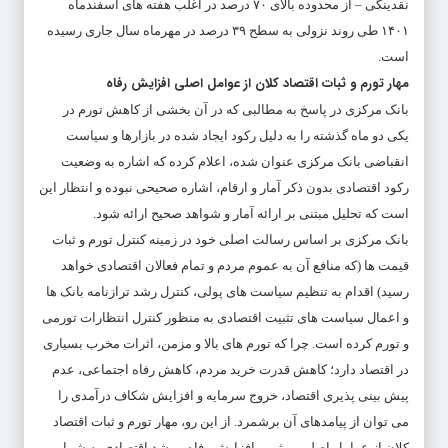
نقدینگی – از محدوده بالای ۷۰ درصد در اغلب هفته های اسفندماه
۱۴۰۱ طی روند نزولی به سطح ۳۹ درصد در مهرماه سال جاری رسیده
است.
مهار تورم و ثبات اقتصاد کلان از عوامل اصلی افزایش رفاه
بانک مرکزی در پاسخ به مطالبی که در آن بخشی از کاهش تورم در
یکی دو ماه گذشته را به دلیل رکود ایجاد شده در بازارها و سیاست
انقباضی بانک مرکزی عنوان شده، اعلام کرده که اشاره به وضعیت
رکود اقتصادی بدون ذکر آمار و ارقام، اشاره صحیحی نبوده و انتظار این
است که تحلیل مبتنی بر ارائه آمار و شواهد صحیح ارائه شود.
بانک مرکزی بر اساس رسالت اصلی خود در زمینه کنترل تورم و ثبات
قیمت ها (که منافع آن به عموم مردم و تمام فعالان اقتصادی خواهد
رسید) اقدام به تنظیم سیاست های پولی، کنترل رشد ترازنامه بانک ها
و اعمال سیاست های تثبیت اقتصادی به منظور کنترل انتظارات تورمی
و تورم کرده است. چرا که تورم های بالا و مزمن، اثرات مخرب بسیاری
در اقتصاد دارد؛ کاهش قدرت خرید مردم، کاهش رفاه اجتماعی، عدم
پیش بینی پذیری اقتصاد، خروج سرمایه و افزایش شکاف درآمدی را
می توان از پیامدهای آن برشمرد. از این رو، مهار تورم و ثبات اقتصاد
کلان از عوامل اصلی موثر بر افزایش رفاه و رشد اقتصادی به شمار