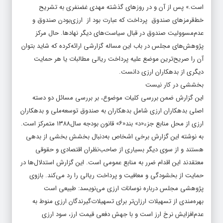
است.» پس از آن و در روزهای گذشته مهدی غضنفری به تشریح
خط‌قرمزهای صندوق پرداخت که عبارت بود از ارزی‌بودن صندوق و
عدم‌مسوولیت صندوق در قبال سیاست‌های دیگر نهادها. حال مرکز
پژوهش‌های مجلس در باب این مساله گزارشی ارائه‌کرده که شاید بتوان
آن را صریح‌‌‌‌‌‌ترین موضع علیه پرداخت ریالی مطالبات یا هر حمایت
دیگری از بدهکاران ارزی دانست.
بخششی در کار نیست
این گزارش ضمن بررسی کلیات موضوع، بر بررسی مسائل دو دسته
اصلی بدهکاران ارزی شامل بدهکاران به صندوق توسعه‌ملی و بدهکاران
ارزی از محل منابع جزء«د» بند‌«۶» قانون بودجه سال‌۱۳۸۸ متمرکز است.
به نوشته این گزارش برخی اشخاص به‌دنبال بخشش بخشی از بدهی
هستند و از سوی دیگر بسیاری از صاحب‌نظران اقتصادی و حقوقی
معتقدند این اقدام ضرر به منابع عمومی است. این گزارش استدلال‌‌‌‌‌‌ها در
حمایت از بخشودگی و معافیت و پرداخت ریالی را رد می‌کند. بازوی
پژوهشی مجلس درباره نوسانات ارزی می‌‌‌‌‌‌نویسد: طبیعی است
بهره‌‌‌‌‌‌مندی از تسهیلات ارزان‌تر برای تسهیلات‌گیرندگان ارزی منوط به
عدم‌افزایش نرخ ارز است و با جهش دفعی قیمت ارز، سود ارزی