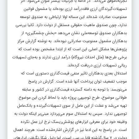
تجربه‌ناموفق می‌داند. در ادامه با جزئیات بیشتر عنوان می‌شود: اگر
تسهیلات‌گیرندگان ارزی فاقد‌درآمد ارزی بوده‌‌‌‌‌‌اند یا مشمول قوانین
ممنوعیت صادرات شده‌اند این مساله اولا ارتباطی به صندوق توسعه
ندارد، چون صندوق ماهیت حقوقی مستقل از دولت دارد. ثانیا بررسی
بدهکاران صندوق توسعه‌ملی نشان می‌دهد «بخش چشمگیری» از
بدهکاران مشمول ممنوعیت صادراتی نبوده‌‌‌‌‌‌اند. به نوشته گزارش مرکز
پژوهش‌ها مشکل اصلی این است که از ابتدا مشخص بوده است که
برخی طرح‌ها (مثل احداث نیروگاه) درآمد ارزی ندارند و به‌جای تسهیلات
ریالی تسهیلات ارزی دریافت کرده‌‌‌‌‌‌اند.
استدلال بعدی بدهکاران تاثیر منفی قیمت‌گذاری دستوری است که
موجب تضعیف توان پرداخت آنها شده است. گزارش در پاسخ
می‌‌‌‌‌‌نویسد: با توجه به دامنه گسترده قیمت‌گذاری در کشور و سابقه
طولانی موضوع، طرح توجیهی پروژه باید با لحاظ کردن این موضوع
تهیه می‌شد و غفلت از این عامل از سوی تسهیلات‌گیرنده و بانک‌عامل
توجیهی ندارد. سپس به استدلال سوم می‌پردازد مبنی‌بر اینکه دولت به
وظیفه خود برای معرفی ابزارهای پوشش‌ریسک نرخ ارز عمل نکرده
است. در پاسخ به این ادعا نیز در گزارش اشاره‌شده است: هرچند اهمال
دولت در ۷ سال‌گذشته قابل‌بررسی است، اما دلیل شکل‌نگرفتن ابزارهای