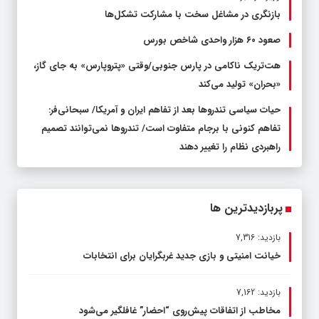
بازنگری در مشاغل سخت با مشارکت تشکل‌ها
صعود ۶۰ هزار واحدی شاخص بورس
هت‌تریک ناکامی در پارس جنوبی/وقتی «پتروپارس» به جای گاز،
«بحران» تولید می‌کند
حیات سیاسی تندروها بعد از تفاهم ایران و آمریکا/ سبحانی‌فر:
تفاهم کنونی با برجام متفاوت است/ تندروها نمی‌توانند تصمیم
راهبردی نظام را تغییر دهند
پربازدیدترین ها
بازدید: 7,316
خیانت امنیتی و بازی جدید غربگرایان برای انتخابات
بازدید: 7,162
مخاطب از اتفاقات پیش‌روی “احضار” غافلگیر می‌شود