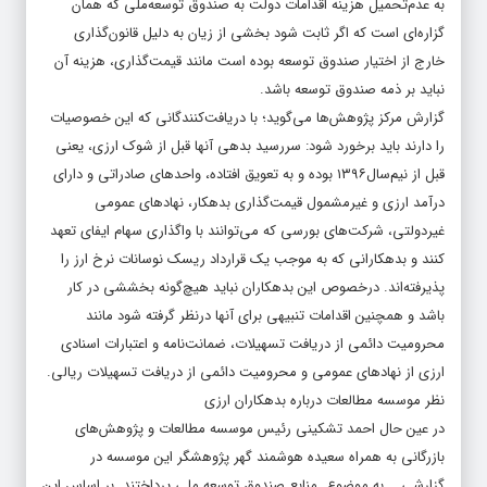
به عدم‌تحمیل هزینه اقدامات دولت به صندوق توسعه‌ملی که همان
گزاره‌ای است که اگر ثابت شود بخشی از زیان به دلیل قانون‌گذاری
خارج از اختیار صندوق توسعه بوده است مانند قیمت‌گذاری، هزینه آن
نباید بر ذمه صندوق توسعه باشد.
گزارش مرکز پژوهش‌ها می‌گوید؛ با دریافت‌‌‌‌‌‌کنندگانی که این خصوصیات
را دارند باید برخورد شود: سررسید ‌بدهی آنها قبل از شوک ارزی، یعنی
قبل از نیم‌سال‌۱۳۹۶ بوده و به تعویق افتاده، واحدهای صادراتی و دارای
درآمد ارزی و غیرمشمول قیمت‌گذاری بدهکار، نهادهای عمومی
غیردولتی، شرکت‌های بورسی که می‌توانند با واگذاری سهام ایفای تعهد
کنند و بدهکارانی که به موجب یک قرارداد ریسک نوسانات نرخ ارز را
پذیرفته‌اند. درخصوص این بدهکاران نباید هیچ‌گونه بخششی در کار
باشد و همچنین اقدامات تنبیهی برای آنها در‌نظر گرفته شود مانند
محرومیت دائمی از دریافت تسهیلات، ضمانت‌نامه و اعتبارات اسنادی
ارزی از نهادهای عمومی و محرومیت دائمی از دریافت تسهیلات ریالی.
نظر موسسه مطالعات درباره بدهکاران ارزی
در عین حال احمد تشکینی رئیس موسسه مطالعات و پژوهش‌های
بازرگانی به همراه سعیده هوشمند گهر پژوهشگر این موسسه در
گزارشی به موضوع منابع صندوق توسعه ملی پرداختند. بر اساس این