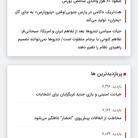
صعود ۶۰ هزار واحدی شاخص بورس
هت‌تریک ناکامی در پارس جنوبی/وقتی «پتروپارس» به جای گاز،
«بحران» تولید می‌کند
حیات سیاسی تندروها بعد از تفاهم ایران و آمریکا/ سبحانی‌فر:
تفاهم کنونی با برجام متفاوت است/ تندروها نمی‌توانند تصمیم
راهبردی نظام را تغییر دهند
پربازدیدترین ها
بازدید: 7,316
خیانت امنیتی و بازی جدید غربگرایان برای انتخابات
بازدید: 7,162
مخاطب از اتفاقات پیش‌روی “احضار” غافلگیر می‌شود
بازدید: 7,079