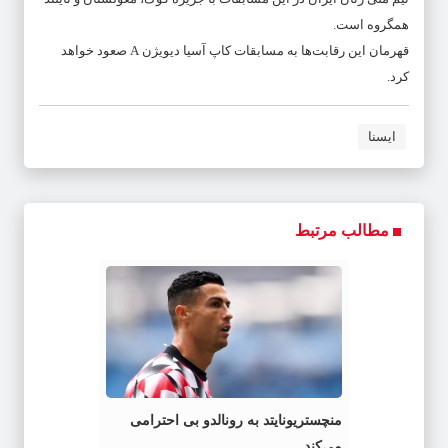
همگروه است.
قهرمان این رقابت‌ها به مسابقات کاپ آسیا دیویژن A صعود خواهد
کرد.
ایسنا
مطالب مرتبط
منچستریونایتد به رونالدو بی احترامی
می‌کند