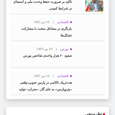
تأکید بر ضرورت حفظ وحدت ملی و انسجام
در شرایط کنونی
اقتصادی
10 تیر 1405
بازنگری در مشاغل سخت با مشارکت
تشکل‌ها
بورس
10 تیر 1405
صعود ۶۰ هزار واحدی شاخص بورس
اقتصادی
10 تیر 1405
هت‌تریک ناکامی در پارس جنوبی/وقتی
«پتروپارس» به جای گاز، «بحران» تولید
می‌کند
نظرسنجی