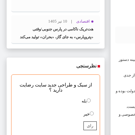
اقتصادی
10 تیر 1405
هت‌تریک ناکامی در پارس جنوبی/وقتی
«پتروپارس» به جای گاز، «بحران» تولید می‌کند
ینه دستور
نظرسنجی
از جدی
از سبک و طراحی جدید سایت رضایت
دارید ؟
دولت بوده و
بله
نیست.
خیر
ق خصوصی و
رای