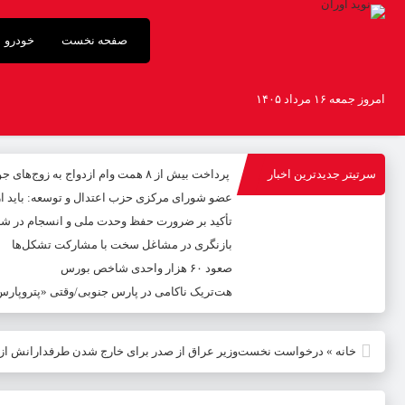
صفحه نخست
خودرو
امروز جمعه ۱۶ مرداد ۱۴۰۵
سرتیتر جدیدترین اخبار
پرداخت بیش از ۸ همت وام ازدواج به زوج‌های جوان توسط بانک ملی ایران
عضو شورای مرکزی حزب اعتدال و توسعه: باید 
تأکید بر ضرورت حفظ وحدت ملی و انسجام در شر
بازنگری در مشاغل سخت با مشارکت تشکل‌ها
صعود ۶۰ هزار واحدی شاخص بورس
هت‌تریک ناکامی در پارس جنوبی/وقتی «پتروپارس» 
خانه
»
درخواست نخست‌وزیر عراق از صدر برای خارج شدن طرفدارانش از م