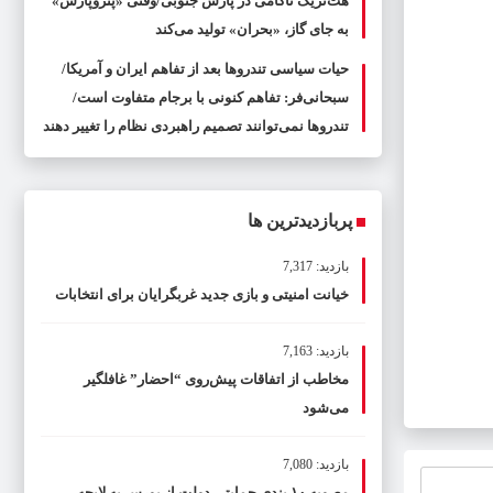
هت‌تریک ناکامی در پارس جنوبی/وقتی «پتروپارس»
به جای گاز، «بحران» تولید می‌کند
حیات سیاسی تندروها بعد از تفاهم ایران و آمریکا/
سبحانی‌فر: تفاهم کنونی با برجام متفاوت است/
تندروها نمی‌توانند تصمیم راهبردی نظام را تغییر دهند
پربازدیدترین ها
بازدید: 7,317
خیانت امنیتی و بازی جدید غربگرایان برای انتخابات
بازدید: 7,163
مخاطب از اتفاقات پیش‌روی “احضار” غافلگیر
می‌شود
بازدید: 7,080
مصوبه ۱۰ بندی حمایتی دولت از بورس به لایحه