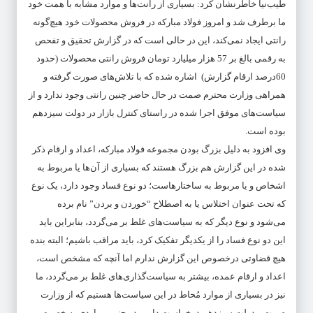
طیب‌نیا خاطرنشان کرد: بسیاری از رانت‌ها و موارد مشابه با همت خود
ما برطرف شد و امروز فولاد مبارکه در فروش محصولات خود هیچ‌گونه
رانتی ایجاد نمی‌کند، این در حالی است که در گزارش تحقیق و تفحص
به رقمی بالغ بر 57 هزار میلیارد تومان فروش رانتی محصولات (حدود
60درصد ارقام گزارش) اشاره شده که با تلاش‌های صورت گرفته و
همراهی وزارت محترم صمت در حال حاضر چنین رانتی وجود ندارد و از
سیاست‌های موفق اجرا شده در راستای کنترل بازار در دولت سیزدهم
بوده است.
وی افزود به دلیل بزرگ بودن مجموعه فولاد مبارکه، اعداد و ارقام ذکر
شده در این گزارش هم بزرگ هستند که بسیاری از آن‌ها یا مربوط به
اشخاص و یا مربوط به ساختارهاست؛ دو نوع فساد وجود دارد، یک نوع
که تحت عنوان اختلاس یا به اصطلاح “خوردن و بردن” نام برده
می‌شود و نوع دیگر که به سیاست‌های غلط بر‌ می‌گردد، بنابراین باید
این دو نوع فساد را از یکدیگر تفکیک‌ کرد، باید مراقب باشیم؛ البته بنده
هیچ قضاوتی درخصوص این گزارش ندارم اما آنچه که مشخص است،
اعداد و ارقام عمده، بیشتر به سیاست‌گذاری‌های غلط بر می‌گردد، ما
نیز در بسیاری از موارد مُحاط در این سیاست‌ها هستیم که از وزارت
صمت و دولت سیزدهم درخواست داریم در چنین مواردی به‌ خصوص