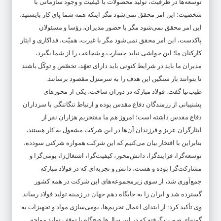
توسعه‌ها در ظرفیت‌، تولید محصولات با کیفیت و وجود سازمانی با
شخصیت؛ این امر محقق نمی‌شود مگر اینکه همه شما پای کار بایستید،
این امر محقق نمی‌شود مگر با حضور مدیران، رؤسا و مسئولان
پاکدست، این امر محقق نمی‌شود مگر با غیرت، همیّت، فداکاری و ایثار
کارکنان ما؛ این حواشی نباید جسارت و شجاعت را از شما بگیرد،
مدیران ما باید در شرایط کنونی باید دارای تعهّد، تخصّص و توکّل باشند
تا بتوانند بار سنگین این هدف را به سرمنزل مقصود برسانند.
طیب‌نیا گفت: فولاد مبارکه در دوران ساخت، یکی از محورهای
پشتیبانی از رزمندگان دفاع مقدس بوده و ارتباط تنگاتنگی با سرداران
دفاع مقدس داشته است؛ امروز هم ما مفتخریم هزاران نفر از
ایثارگران عزیز و فرزندان آن‌ها در این شرکت مشغول به کار هستند،
بنابراین با افتخار بیان می‌کنیم که این شرکت همواره شرکتی سودده،
توسعه‌گرا، فرایندگرا، دانش‌محور، کیفیت‌گرا، اشتغال‌زا، بومی‌گرا و
مشارکت‌گرا بوده و هست، دانش و تجربه‌ای که در فولاد مبارکه
جمع‌آوری شد، از سوی زیرمجموعه‌های این شرکت در همه کشور
گسترده شد و ایران را به جایگاه دهم جهان در زمینه تولید فولاد رساند.
وی تأکید کرد: از ابتدای اعمال تحریم‌ها، بومی‌سازی مواد و تجهیزات به
گونه‌ای صورت گرفته که در این سال‌ها هیچ‌گاه با توقف تولید مواجه