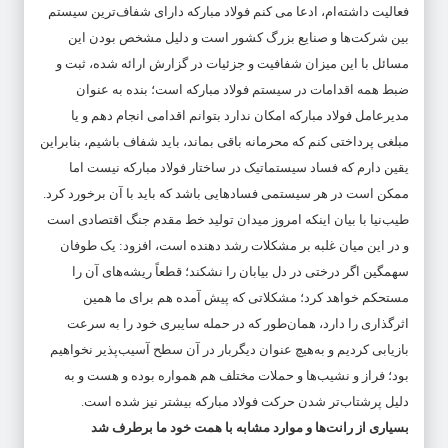
فعالیت داشته‌ام، ادعا می کنم فولاد مبارکه دارای شفاف‌ترین سیستم
بین شرکت‌ها و صنایع بزرگ کشور است و دلیل مشخص بودن این
مسائل با این میزان شفافیت و جزئیات در گزارش ارائه ‌شده، ثبت و
ضبط همه اقدامات در سیستم فولاد مبارکه است؛ بنده به عنوان
مدیرعامل فولاد مبارکه امکان ندارد بتوانم اقدامی انجام دهم و یا
مبلغی پرداختی کنم که محرمانه باقی بماند، باید شفاف باشیم، بنابراین
یقین دارم که فساد سیستماتیک در ساختار فولاد مبارکه نیست اما
ممکن است در هر سیستمی فسادهایی باشد که باید با آن برخورد کرد.
طیب‌نیا با بیان اینکه امروز میدان تولید خط مقدم جنگ اقتصادی است
و در این میان غلبه بر مشکلات رشد دهنده است، افزود: یک طوفان
سهمگین اگر درختی در دل بیابان را نشکند؛ قطعاً ریشه‌های آن را
مستحکم خواهد کرد؛ مشکلاتی که پیش آمده هم برای ما همین
اثرگذاری را دارد، همان‌طور که در حمله سایبری خود را به سرعت
بازیابی کردیم و به‌هیچ عنوان دیگربار در آن سطح آسیب‌پذیر نخواهیم
بود؛ فراز و نشیب‌ها و حملات مختلف هم همواره بوده و هست و به
دلیل پرشتاب‌تر شدن حرکت فولاد مبارکه بیشتر نیز شده است.
بسیاری از رانت‌ها و موارد مشابه با همت خود ما برطرف شد