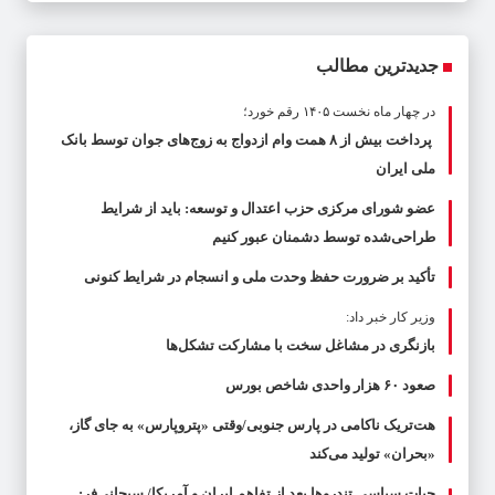
جدیدترین مطالب
در چهار ماه نخست ۱۴۰۵ رقم خورد؛
پرداخت بیش از ۸ همت وام ازدواج به زوج‌های جوان توسط بانک
ملی ایران
عضو شورای مرکزی حزب اعتدال و توسعه: باید از شرایط
طراحی‌شده توسط دشمنان عبور کنیم
تأکید بر ضرورت حفظ وحدت ملی و انسجام در شرایط کنونی
وزیر کار خبر داد:
بازنگری در مشاغل سخت با مشارکت تشکل‌ها
صعود ۶۰ هزار واحدی شاخص بورس
هت‌تریک ناکامی در پارس جنوبی/وقتی «پتروپارس» به جای گاز،
«بحران» تولید می‌کند
حیات سیاسی تندروها بعد از تفاهم ایران و آمریکا/ سبحانی‌فر: