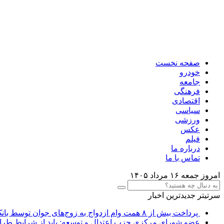
صفحه نخست
خودرو
جامعه
فرهنگی
اقتصادی
سیاسی
ورزشی
عکس
فیلم
درباره ما
تماس با ما
امروز جمعه ۱۶ مرداد ۱۴۰۵
سرتیتر جدیدترین اخبار
پرداخت بیش از ۸ همت وام ازدواج به زوج‌های جوان توسط بانک ملی ایران
عضو شورای مرکزی حزب اعتدال و توسعه: باید از شرایط طرا