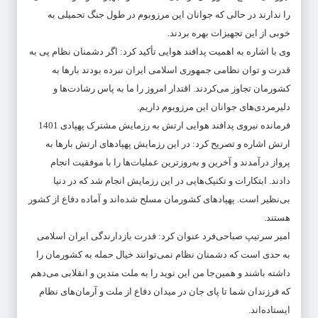
را ندارند در حالی که جوانان این مرزوبوم در طول جنگ تحمیلی به
خوبی از این تجهیزات بهره بردند.
وی با اشاره به اهمیت پدافند هوایی تأکید کرد: اگر دشمنان نظام پی به
قدرت و توان نظامی جمهوری اسلامی ایران نبرده بودند بارها به
کشورمان تجاوز می‌کردند. اقتدار امروز را ما به پاس رشادت‌ها و
دلیرمردی‌های جوانان این مرزوبوم داریم.
فرمانده نیروی پدافند هوایی ارتش به رزمایش مشترک پهپادی 1401
ارتش اشاره و تصریح کرد: در این رزمایش پهپادهای ارتش بارها به
پرواز درآمدند و آخرین و به‌روزترین عملیات‌ها را با موفقیت انجام
دادند. ابتکارات و تکنیک‌هایی در این رزمایش انجام شد که در دنیا
بی‌نظیر است. پهپادهای کشورمان مسلح شده‌اند و آماده دفاع از کشور
هستند.
امیر سرتیپ صباحی‌فرد عنوان کرد: قدرت بازدارندگی ایران اسلامی
به حدی است که دشمنان نظام نمی‌توانند خیال حمله به کشورمان را
داشته باشند و همین‌جا من این نوید را به ملت متدین و انقلابی می‌دهم
که فرزندان شما تا پای جان در میدان دفاع از ملت و آرمان‌های نظام
ایستاده‌اند.