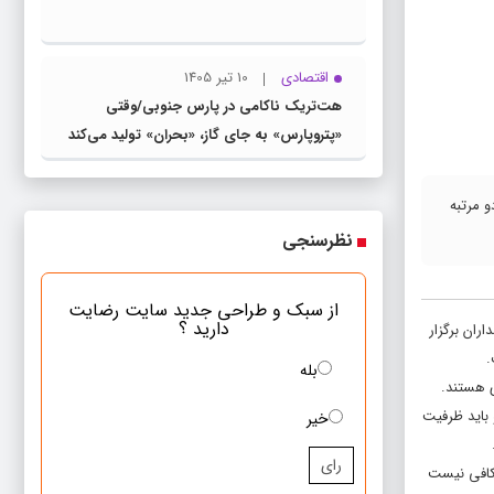
اقتصادی
10 تیر 1405
هت‌تریک ناکامی در پارس جنوبی/وقتی
«پتروپارس» به جای گاز، «بحران» تولید می‌کند
و مرتبه
نظرسنجی
از سبک و طراحی جدید سایت رضایت
دارید ؟
ان برگزار
.
بله
یج هستند و باید ظرفیت
خیر
رای
 کافی نیست