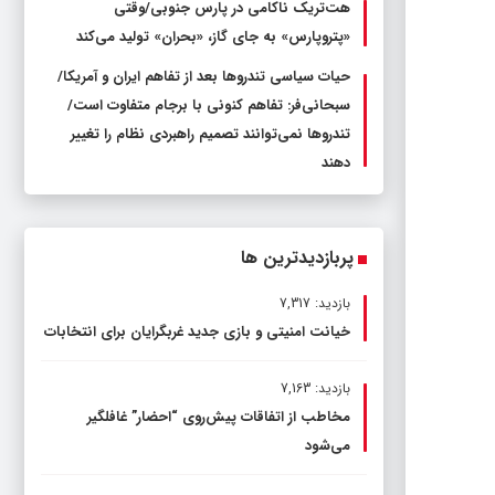
هت‌تریک ناکامی در پارس جنوبی/وقتی
«پتروپارس» به جای گاز، «بحران» تولید می‌کند
حیات سیاسی تندروها بعد از تفاهم ایران و آمریکا/
سبحانی‌فر: تفاهم کنونی با برجام متفاوت است/
تندروها نمی‌توانند تصمیم راهبردی نظام را تغییر
دهند
پربازدیدترین ها
بازدید: 7,317
خیانت امنیتی و بازی جدید غربگرایان برای انتخابات
بازدید: 7,163
مخاطب از اتفاقات پیش‌روی “احضار” غافلگیر
می‌شود