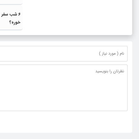
۶ شب سفر ل
خوره؟