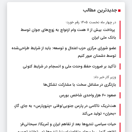
جدیدترین مطالب
در چهار ماه نخست ۱۴۰۵ رقم خورد؛
پرداخت بیش از ۸ همت وام ازدواج به زوج‌های جوان توسط
بانک ملی ایران
عضو شورای مرکزی حزب اعتدال و توسعه: باید از شرایط طراحی‌شده
توسط دشمنان عبور کنیم
تأکید بر ضرورت حفظ وحدت ملی و انسجام در شرایط کنونی
وزیر کار خبر داد:
بازنگری در مشاغل سخت با مشارکت تشکل‌ها
صعود ۶۰ هزار واحدی شاخص بورس
هت‌تریک ناکامی در پارس جنوبی/وقتی «پتروپارس» به جای گاز،
«بحران» تولید می‌کند
حیات سیاسی تندروها بعد از تفاهم ایران و آمریکا/ سبحانی‌فر:
تفاهم کنونی با برجام متفاوت است/ تندروها نمی‌توانند تصمیم