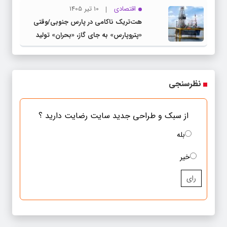
اقتصادی
10 تیر 1405
هت‌تریک ناکامی در پارس جنوبی/وقتی
«پتروپارس» به جای گاز، «بحران» تولید
می‌کند
نظرسنجی
از سبک و طراحی جدید سایت رضایت دارید ؟
بله
خیر
رای