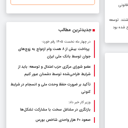
انونی
شتند. توسعه
هت تحقق شعار سال 1401 از جمله مباحث مطرح شده بود
جدیدترین مطالب
در چهار ماه نخست ۱۴۰۵ رقم خورد؛
پرداخت بیش از ۸ همت وام ازدواج به زوج‌های
جوان توسط بانک ملی ایران
عضو شورای مرکزی حزب اعتدال و توسعه: باید از
شرایط طراحی‌شده توسط دشمنان عبور کنیم
تأکید بر ضرورت حفظ وحدت ملی و انسجام در شرایط
کنونی
وزیر کار خبر داد:
بازنگری در مشاغل سخت با مشارکت تشکل‌ها
صعود ۶۰ هزار واحدی شاخص بورس