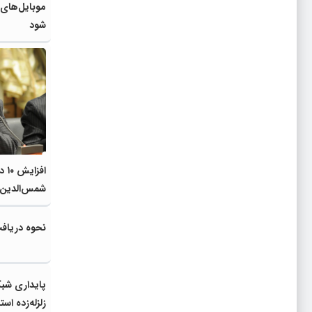
موبایل‌های 
شود
افز
شمس‌الدین
نحوه دریاف
پایداری شبک
زلزله‌زده ا