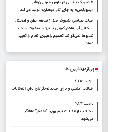
هت‌تریک ناکامی در پارس جنوبی/وقتی
«پتروپارس» به جای گاز، «بحران» تولید می‌کند
حیات سیاسی تندروها بعد از تفاهم ایران و آمریکا/
سبحانی‌فر: تفاهم کنونی با برجام متفاوت است/
تندروها نمی‌توانند تصمیم راهبردی نظام را تغییر
دهند
پربازدیدترین ها
بازدید: 7,316
خیانت امنیتی و بازی جدید غربگرایان برای انتخابات
بازدید: 7,162
مخاطب از اتفاقات پیش‌روی “احضار” غافلگیر
می‌شود