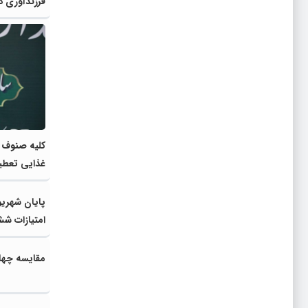
فرزندآوری د
کلیه صنوف ب
غذایی تعطی
پایان شهریو
امتیازات ش
مقایسه چهار 