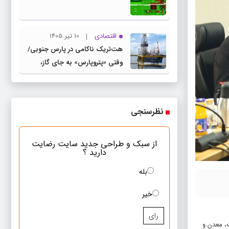
اقتصادی
10 تیر 1405
هت‌تریک ناکامی در پارس جنوبی/
وقتی «پتروپارس» به جای گاز،
«بحران» تولید می‌کند
نظرسنجی
از سبک و طراحی جدید سایت رضایت
دارید ؟
بله
خیر
رای
، معدن و