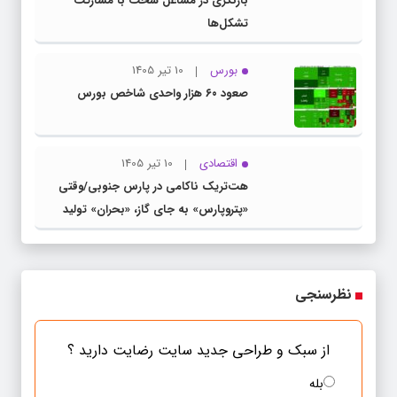
بازنگری در مشاغل سخت با مشارکت
تشکل‌ها
بورس
10 تیر 1405
صعود ۶۰ هزار واحدی شاخص بورس
اقتصادی
10 تیر 1405
هت‌تریک ناکامی در پارس جنوبی/وقتی
«پتروپارس» به جای گاز، «بحران» تولید
می‌کند
نظرسنجی
از سبک و طراحی جدید سایت رضایت دارید ؟
بله