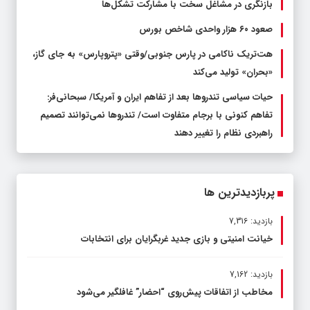
بازنگری در مشاغل سخت با مشارکت تشکل‌ها
صعود ۶۰ هزار واحدی شاخص بورس
هت‌تریک ناکامی در پارس جنوبی/وقتی «پتروپارس» به جای گاز،
«بحران» تولید می‌کند
حیات سیاسی تندروها بعد از تفاهم ایران و آمریکا/ سبحانی‌فر:
تفاهم کنونی با برجام متفاوت است/ تندروها نمی‌توانند تصمیم
راهبردی نظام را تغییر دهند
پربازدیدترین ها
بازدید: 7,316
خیانت امنیتی و بازی جدید غربگرایان برای انتخابات
بازدید: 7,162
مخاطب از اتفاقات پیش‌روی “احضار” غافلگیر می‌شود