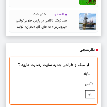
اقتصادی
10 تیر 1405
هت‌تریک ناکامی در پارس جنوبی/وقتی
«پتروپارس» به جای گاز، «بحران» تولید
می‌کند
نظرسنجی
از سبک و طراحی جدید سایت رضایت دارید ؟
بله
خیر
رای