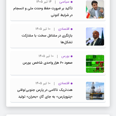
سیاسی
14 تیر 1405
تأکید بر ضرورت حفظ وحدت ملی و انسجام
در شرایط کنونی
اقتصادی
10 تیر 1405
بازنگری در مشاغل سخت با مشارکت
تشکل‌ها
بورس
10 تیر 1405
صعود ۶۰ هزار واحدی شاخص بورس
اقتصادی
10 تیر 1405
هت‌تریک ناکامی در پارس جنوبی/وقتی
«پتروپارس» به جای گاز، «بحران» تولید
می‌کند