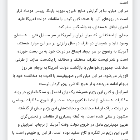
است.
در این میان، بنا بر گزارش منابع خبری، دیوید بارنئا، رییس موساد قرار
است در روزهای آتی با هدف لابی کردن با مقامات دولت آمریکا علیه
احیای توافق هسته‌ای، به واشنگتن سفر کند.
جدای از اختلافاتی که میان ایران و آمریکا بر سر مسایل فنی ـ هسته‌ای
وجود دارد و هم‌چنان دو طرف در حال رایزنی بر سر این موارد هستند،
آمریکا به وضوح بر سر ایجاد اجماع در دولت خود به بن بست خورده
است و قادر نیست نظرات مختلف و مخالف را یکدست سازد، از طرفی
مخالفت جمهوری‌خواهان با بازگشت دولت آمریکا به برجام هر روز
قوی‌تر می‌شود. در این میان لابی صهیونیسم با قدرت به مخالفت خود با
برجام ادامه می‌دهد و از هیچ تلاشی روی گردان نیست.
اسراییل و لابی این رژیم همیشه یک پای اختلال و سنگ‌اندازی در روند
مذاکرات هسته‌ای از ابتدا تا کنون بوده است و از شروع مذاکرات برجامی
در دولت باراک اوباما مخالفت و دخالت‌های این رژیم بیش از گذشته
مشهود و علنی شده است. به گفته بسیاری از مقامات و تحلیل‌گران
غربی مهم‌ترین عامل در خروج دولت وقت آمریکا از برجام، اسراییل و
لابی این رژیم در کنگره و کاخ سفید بوده است. از این رو طبیعی است با