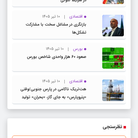
در شرایط کنونی
اقتصادی
10 تیر 1405
بازنگری در مشاغل سخت با مشارکت
تشکل‌ها
بورس
10 تیر 1405
صعود ۶۰ هزار واحدی شاخص بورس
اقتصادی
10 تیر 1405
هت‌تریک ناکامی در پارس جنوبی/وقتی
«پتروپارس» به جای گاز، «بحران» تولید
می‌کند
نظرسنجی