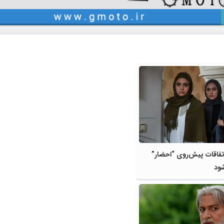
فاقات پیش‌روی “احضار”
شود