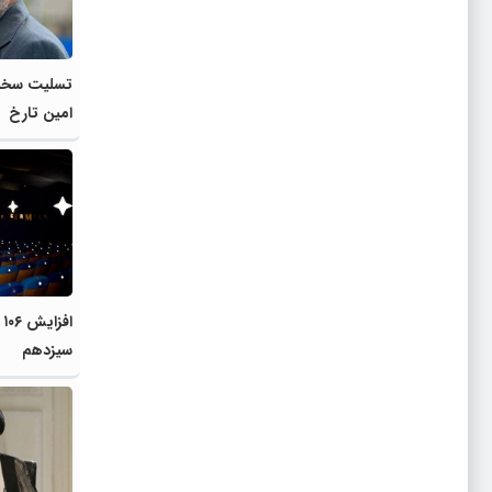
تسلیت سخنگ
امین تارخ
ا
سیزدهم