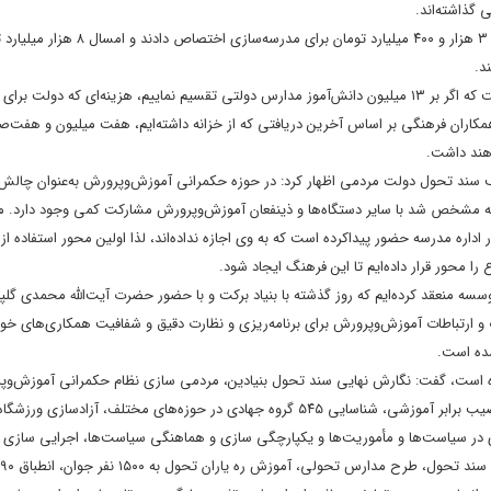
نوری ادامه داد: خیران در سال گذشته ۳ هزار میلیارد تومان تعهد کرده بودند، اما ۳ هزار و ۴۰۰ می
وزیر آموزش‌وپرورش گفت: اعتبارات آموزش‌وپرورش ۱۹۵ هزار میلیارد تومان است که اگر بر ۱۳ میلیون دانش‌آموز مدارس دولتی تقسیم نماییم، هزینه‌ای که دولت بر
هد شد. میانگین حقوق همکاران فرهنگی بر اساس آخرین دریافتی که از خزانه داشته‌ایم، هفت میلیون و هفت‌
هند داشت.
اف سند تحول دولت مردمی اظهار کرد: در حوزه حکمرانی آموزش‌وپرورش به‌عنوان چال
ه مشخص شد با سایر دستگاه‌ها و ذینفعان آموزش‌وپرورش مشارکت کمی وجود دارد. م
اداره مدرسه حضور پیداکرده است که به وی اجازه نداده‌اند، لذا اولین محور استفاده ا
ا محور قرار داده‌ایم تا این فرهنگ ایجاد شود.
ات و ارتباطات آموزش‌وپرورش برای برنامه‌ریزی و نظارت دقیق و شفافیت همکاری‌های خ
شده است.
ده است، گفت: نگارش نهایی سند تحول بنیادین، مردمی سازی نظام حکمرانی آموزش‌وپ
واگذاری مدارس به خیرین شروع، راه‌اندازی تعداد ۳۲ قرارگاه عدالت تربیتی و نصیب برابر آموزشی، شناسایی ۵۴۵ گروه جهادی در حوزه‌های مختلف، آزادسازی 
اری در سیاست‌ها و مأموریت‌ها و یکپارچگی سازی و هماهنگی سیاست‌ها، اجرایی سازی