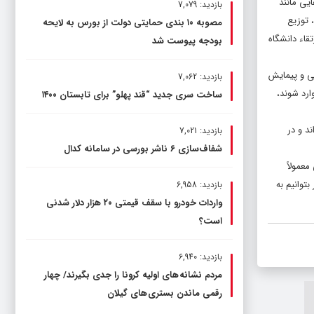
یی مانند
بازدید: 7,079
گان، توزیع
مصوبه ۱۰ بندی حمایتی دولت از بورس به لایحه
اء دانشگاه
بودجه پیوست شد
ی و پیمایش
بازدید: 7,062
ارد شوند،
ساخت سری جدید “قند پهلو” برای تابستان ۱۴۰۰
د و در
بازدید: 7,021
شفاف‌سازی ۶ ناشر بورسی در سامانه کدال
عمولاً
توانیم به
بازدید: 6,958
واردات خودرو با سقف قیمتی ۲۰ هزار دلار شدنی
است؟
بازدید: 6,940
مردم نشانه های اولیه کرونا را جدی بگیرند/ چهار
رقمی ماندن بستری های گیلان