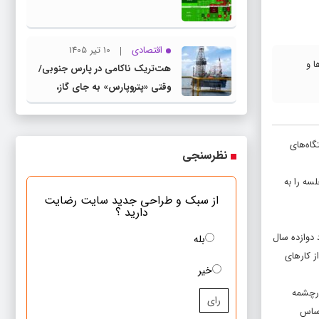
اقتصادی
10 تیر 1405
ا و
هت‌تریک ناکامی در پارس جنوبی/
وقتی «پتروپارس» به جای گاز،
«بحران» تولید می‌کند
گاه‌های
نظرسنجی
سه را به
از سبک و طراحی جدید سایت رضایت
دارید ؟
 دوازده سال
بله
ز کارهای
خیر
‌وپرورش در ابتدای دولت سیزدهم تحویل گرفته شد، اظهار کرد: در حوزه فضا و تجهیزات بیش از ۱۳ هزارچشمه
رای
 بر اساس