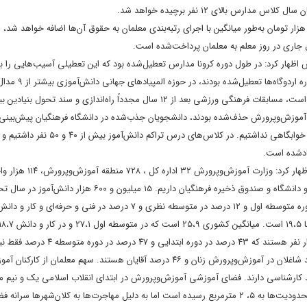
س بالای ۱۲ نفر برچیده خواهد شد.
ار تومان به‌طور میانگین با اجرای رتبه‌بندی معلمان به حقوق آن‌ها اضافه خواهد شد،
اری در روز معلم به معلمان پرداخت‌شده است.
ظهار کرد: در طول دوره کرونا مدارس تعطیل‌شده بود که این تعطیلی آسیب‌هایی را به‌
و تربیت وارد کرد که اثرات آن هنوز بر آموزش‌وپرورش باقیمانده است. 
نکرده بودیم، اما در دولت سیزدهم ۲۰ مدال در طول یک سال گذشته کسب‌شده است، مسابقات فرهنگی ورزشی بعد از ۱۲ سال مجدداً راه‌اندازی و سند تحول 
 آموزش‌وپرورش حذف‌شده بودند، دانشجویان جذب‌شده در دانشگاه فرهنگیان پیش‌بینی 
آنان نشده بود و برای ۴۰ هزار نفر دانشجوی دانشگاه فرهنگیان فضای آموزشی و خوابگاهی نداشتیم. در کلاس‌های درس تراکم دانش‌آموز بیش از ۴۰
ادشده است.
عضو کابینه دولت سیزدهم بابیان برخی از آمارهای کمی وزارت آموزش‌
۱۴۰۲ ثبت‌نام کرده‌اند که ۵۷ درصد دانش آموزان در دوره ابتدایی، ۲۴ درصد در دوره متوسطه اول و ۱۲ درصد در متوسطه نظری و ۷ درصد در ف
وی ادامه داد: نیروی انسانی آموزش‌وپرورش که از خزانه حقوق می‌گیرد ۹۶۳ هزار نفر هستند که ۴۳ درصد در دوره 
اداری هستند و ۶ درصد نیز نیروهای خدماتی هستند. نسبت زن و مرد ۵۴ درصد شاغلان در آموزش‌وپرورش زنان و ۴۶ درصد آقایان هستند. سهم 
درصد به‌کل شاغلان و ۳۰ درصد معلمان فوق‌لیسانس و دکترا و ۵۴ درصد کارشناسی دارند. فضای آموزشی آموزش‌وپرورش در ابتدای انقلاب اسلامی یک و 
ازای هر دانش‌آموز بوده است که باهمت جمهوری اسلامی ایران و علیرغم همه محدودیت‌ها به ۵، ۲ مترمربع رسیده است اما به دلیل مهاجرت‌ها به کلان