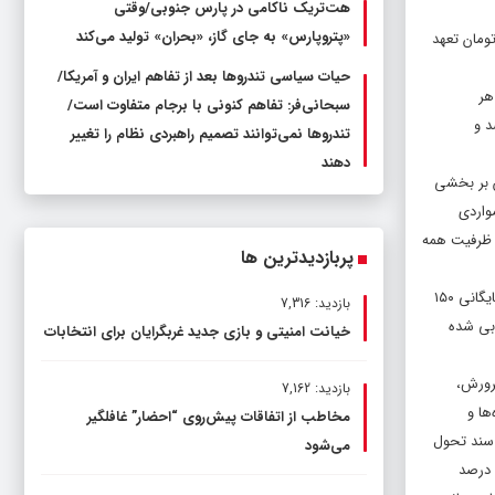
هت‌تریک ناکامی در پارس جنوبی/وقتی
«پتروپارس» به جای گاز، «بحران» تولید می‌کند
لیارد تومان برای مدرسه‌سازی اختصاص دادند و امسال ۸ هزار میلیارد تومان تعهد
حیات سیاسی تندروها بعد از تفاهم ایران و آمریکا/
ای هر
سبحانی‌فر: تفاهم کنونی با برجام متفاوت است/
صد و
تندروها نمی‌توانند تصمیم راهبردی نظام را تغییر
دهند
ش بر بخشی
واردی
ز ظرفیت همه
پربازدیدترین ها
عضو کابینه دولت مردمی اظهار کرد: همچنین تفاهم‌نامه‌ای با ۱۷ دستگاه نهاد و موسسه منعقد کرده‌ایم که روز گذشته با بنیاد برکت و با حضور حضرت آیت‌الله محمدی گلپایگانی ۱۵۰
بازدید: 7,316
وبی شده
خیانت امنیتی و بازی جدید غربگرایان برای انتخابات
رورش،
بازدید: 7,162
ورزشگاه‌ها و
مخاطب از اتفاقات پیش‌روی “احضار” غافلگیر
 سند تحول
می‌شود
بنیادین، زیرا سند باید به مدرسه برود و در آن اجرا شود، شناسایی موانع اجرایی سند تحول، طرح مدارس تحولی، آموزش ره یاران تحول به ۱۵۰۰ نفر جوان، انطباق ۹۰ درصد