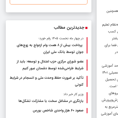
 همچنین
نظام تعلیم
جدیدترین مطالب
در این دوره اردوگاه‌ها تعطیل‌شده بودند، در حوزه المپیادهای جهانی دانش‌آموزی بیشتر از ۹ مدال کسب
بنیادین بیشتر
در چهار ماه نخست ۱۴۰۵ رقم خورد؛
فضا برای
پرداخت بیش از ۸ همت وام ازدواج به زوج‌های
 و ۵۰ نفر داشتیم و در
جوان توسط بانک ملی ایران
عضو شورای مرکزی حزب اعتدال و توسعه: باید از
وپرورش اظهار کرد: وزارت آموزش‌وپرورش ۳۲ اداره کل ، ۷۲۸ منطقه آموزش‌وپرورش، ۱۱۴ هزار واحد آموزشی
شرایط طراحی‌شده توسط دشمنان عبور کنیم
دارد که ۱۷،۸۵۴ واحد آن‌ها مدارس غیردولتی هستند و هشت سازمان وابسته، دو دانشگاه و صندوق ذخیره فرهنگیان داریم. ۱۵ میلیون و ۶۰۰ هزار دانش‌آموز در سال تحصیلی ۱۴۰۱
تأکید بر ضرورت حفظ وحدت ملی و انسجام در شرایط
نی و حرفه‌ای و کار و دانش تحصیل
کنونی
ابتدایی و ۴۷ درصد در دوره متوسطه ۴ درصد فقط نیروهای
وزیر کار خبر داد:
معلمان از کارکنان آموزش‌وپرورش
بازنگری در مشاغل سخت با مشارکت تشکل‌ها
نیم مترمربع به
صعود ۶۰ هزار واحدی شاخص بورس
‌شهرها سرانه فضای آموزشی