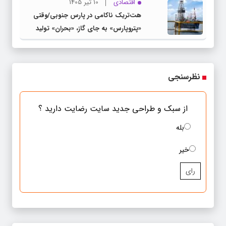
اقتصادی
10 تیر 1405
هت‌تریک ناکامی در پارس جنوبی/وقتی
«پتروپارس» به جای گاز، «بحران» تولید
می‌کند
نظرسنجی
از سبک و طراحی جدید سایت رضایت دارید ؟
بله
خیر
رای