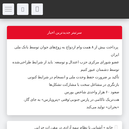
سرتیتر جدیدترین اخبار
پرداخت بیش از ۸ همت وام ازدواج به زوج‌های جوان توسط بانک ملی
ایران
عضو شورای مرکزی حزب اعتدال و توسعه: باید از شرایط طراحی‌شده
توسط دشمنان عبور کنیم
تأکید بر ضرورت حفظ وحدت ملی و انسجام در شرایط کنونی
بازنگری در مشاغل سخت با مشارکت تشکل‌ها
صعود ۶۰ هزار واحدی شاخص بورس
هت‌تریک ناکامی در پارس جنوبی/وقتی «پتروپارس» به جای گاز،
«بحران» تولید می‌کند
خانه
»
آشنایی با نظام نیمه آزادی در مقررات جزایی