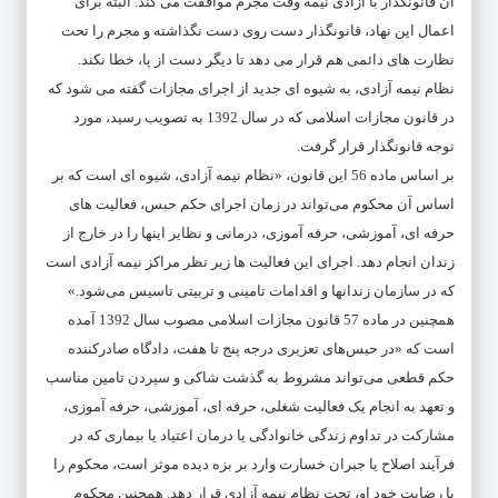
آن قانونگذار با آزادی نیمه وقت مجرم موافقت می کند. البته برای
اعمال این نهاد، قانونگذار دست روی دست نگذاشته و مجرم را تحت
نظارت های دائمی هم قرار می دهد تا دیگر دست از پا، خطا نکند.
نظام نیمه آزادی، به شیوه ای جدید از اجرای مجازات گفته می شود که
در قانون مجازات اسلامی که در سال 1392 به تصویب رسید، مورد
توجه قانونگذار قرار گرفت.
بر اساس ماده 56 این قانون، «نظام نیمه آزادی، شیوه ای است که بر
اساس آن محکوم می‌تواند در زمان اجرای حکم حبس، فعالیت های
حرفه ای، آموزشی، حرفه آموزی، درمانی و نظایر اینها را در خارج از
زندان انجام دهد. اجرای این فعالیت ها زیر نظر مراکز نیمه آزادی است
که در سازمان زندانها و اقدامات تامینی و تربیتی تاسیس می‌شود.»
همچنین در ماده 57 قانون مجازات اسلامی مصوب سال 1392 آمده
است که «در حبس‌های تعزیری درجه پنج تا هفت، دادگاه صادرکننده
حکم قطعی می‌تواند مشروط به گذشت شاکی و سپردن تامین مناسب
و تعهد به انجام یک فعالیت شغلی، حرفه ای، آموزشی، حرفه آموزی،
مشارکت در تداوم زندگی خانوادگی یا درمان اعتیاد یا بیماری که در
فرآیند اصلاح یا جبران خسارت وارد بر بزه دیده موثر است، محکوم را
با رضایت خود او، تحت نظام نیمه آزادی قرار دهد. همچنین محکوم