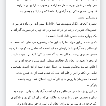
می‌تواند در طول دوره تحمل مجازات در صورت دارا بودن شرایط
قانونی، صدور حکم نیمه آزادی را تقاضا کند و دادگاه موظف به
رسیدگی است.
تبصره [الحاقی 23 اردیبهشت سال 1399]- مقررات این ماده در مورد
حبس‌های تعزیری درجه دو، درجه سه و درجه چهار، در صورت گذراندن
یک ‌چهارم مدت حبس قابل اعمال است.»
کمی دقت در این مواد، ما را به این نکته رهنمون می سازد که استفاده
از نظام نیمه آزادی با شرایطی ممکن است که شامل محکومیت فرد به
حبس تعزیری درجه پنج الی هفت؛ گذشت شاکی؛ گرفتن تامین مناسب
از مجرم؛ تعهد به انجام یک فعالیت شغلی، آموزشی و حرفه ای و نیز
اعلام رضایت محکوم نسبت به اعمال نظام نیمه آزادی است. همچنین
نباید این نکته را نیز از قلم انداخت که نظام نیمه آزادی تبیین شده
است تا مجرمان با روش های کارآمدتری، اصلاح شده و به جامعه
بازگردند.
در این روش، شخص در ظاهر ممکن است آزاد باشد، ولی با توجه به
توان و تخصص خود یا با توجه به علاقه ای که برای کار کردن و یادگیری
یک حرفه دارد، می تواند برای انجام این امور درخواست داده و در