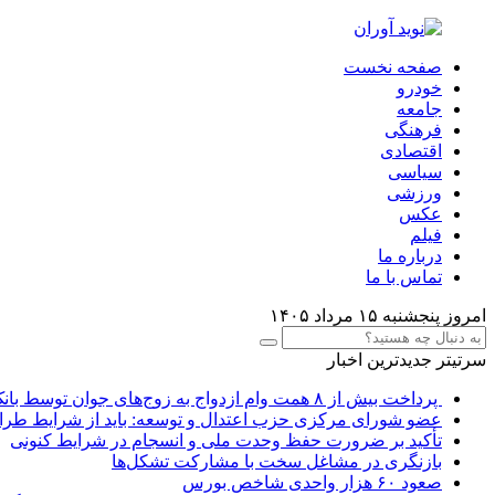
صفحه نخست
خودرو
جامعه
فرهنگی
اقتصادی
سیاسی
ورزشی
عکس
فیلم
درباره ما
تماس با ما
امروز پنجشنبه ۱۵ مرداد ۱۴۰۵
سرتیتر جدیدترین اخبار
پرداخت بیش از ۸ همت وام ازدواج به زوج‌های جوان توسط بانک ملی ایران
عضو شورای مرکزی حزب اعتدال و توسعه: باید از شرایط طرا
تأکید بر ضرورت حفظ وحدت ملی و انسجام در شرایط کنونی
بازنگری در مشاغل سخت با مشارکت تشکل‌ها
صعود ۶۰ هزار واحدی شاخص بورس