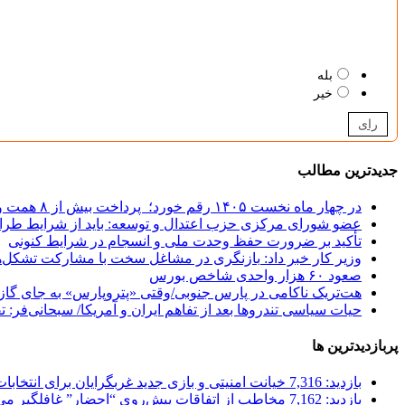
بله
خیر
رای
جدیدترین مطالب
در چهار ماه نخست ۱۴۰۵ رقم خورد؛
پرداخت بیش از ۸ همت وام ازدواج به زوج‌های جوان توسط بانک ملی ایران
عضو شورای مرکزی حزب اعتدال و توسعه: باید از شرایط طرا
تأکید بر ضرورت حفظ وحدت ملی و انسجام در شرایط کنونی
وزیر کار خبر داد:
بازنگری در مشاغل سخت با مشارکت تشکل‌ه
صعود ۶۰ هزار واحدی شاخص بورس
هت‌تریک ناکامی در پارس جنوبی/وقتی «پتروپارس» به جای گاز، 
حیات سیاسی تندروها بعد از تفاهم ایران و آمریکا/ سبحانی‌فر: ت
پربازدیدترین ها
بازدید: 7,316
خیانت امنیتی و بازی جدید غربگرایان برای انتخابا
بازدید: 7,162
مخاطب از اتفاقات پیش‌روی “احضار” غافلگیر می