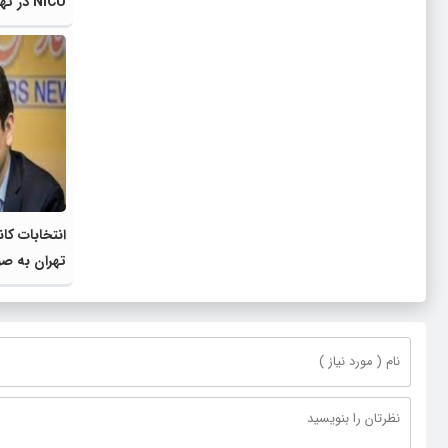
NICU در تهران
انتخابات کان
تهران به صو