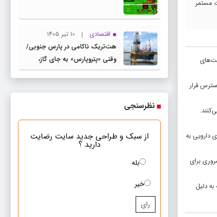
به صورت مستمر
اقتصادی
10 تیر 1405
هت‌تریک ناکامی در پارس جنوبی/
وقتی «پتروپارس» به جای گاز،
ای دولتی و شرکت‌های
«بحران» تولید می‌کند
در دسترس قرار
نظرسنجی
‌کنند.
از سبک و طراحی جدید سایت رضایت
 دارویی به
دارید ؟
روری برای
بله
خیر
به دلیل
رای