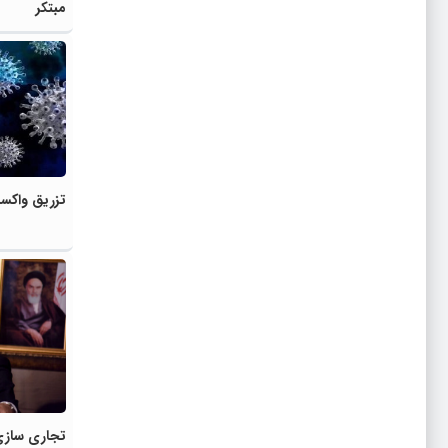
مبتکر
تزریق واکس