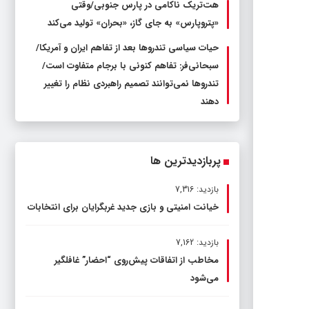
هت‌تریک ناکامی در پارس جنوبی/وقتی
«پتروپارس» به جای گاز، «بحران» تولید می‌کند
حیات سیاسی تندروها بعد از تفاهم ایران و آمریکا/
سبحانی‌فر: تفاهم کنونی با برجام متفاوت است/
تندروها نمی‌توانند تصمیم راهبردی نظام را تغییر
دهند
پربازدیدترین ها
بازدید: 7,316
خیانت امنیتی و بازی جدید غربگرایان برای انتخابات
بازدید: 7,162
مخاطب از اتفاقات پیش‌روی “احضار” غافلگیر
می‌شود