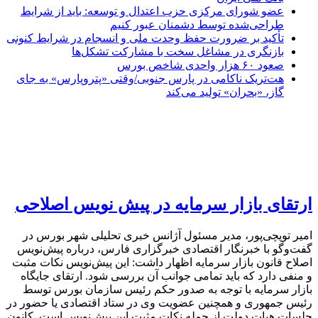
عضو شورای مرکزی حزب اعتدال و توسعه: باید از شرایط
طراحی‌شده توسط دشمنان عبور کنیم
تأکید بر ضرورت حفظ وحدت ملی و انسجام در شرایط کنونی
بازنگری در مشاغل سخت با مشارکت تشکل‌ها
صعود ۶۰ هزار واحدی شاخص بورس
هت‌تریک ناکامی در پارس جنوبی/وقتی «پتروپارس» به جای
گاز، «بحران» تولید می‌کند
ارتقای بازار سرمایه در پیش نویس اصلاحی
امیر توپچی‌پور، مدیر مسئول آژانس خبری تحلیلی شهر بورس در
گفت‌وگو با خبرنگار اقتصادی خبرگزاری فارس، درباره پیش‌نویس
اصلاح قانون بازار سرمایه اظهار داشت: این پیش‌نویس نکات مثبت
و منفی دارد که باید تمامی جوانب آن بررسی شود. ارتقای جایگاه
بازار سرمایه با توجه به صدور حکم رئیس سازمان بورس توسط
رئیس جمهوری و همچنین عضویت وی در ستاد اقتصادی یا حضور در
جلسات هیات دولت از جمله نکات مثبت این پیش‌نویس است. کانون