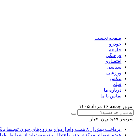
صفحه نخست
خودرو
جامعه
فرهنگی
اقتصادی
سیاسی
ورزشی
عکس
فیلم
درباره ما
تماس با ما
امروز جمعه ۱۶ مرداد ۱۴۰۵
سرتیتر جدیدترین اخبار
پرداخت بیش از ۸ همت وام ازدواج به زوج‌های جوان توسط بانک ملی ایران
عضو شورای مرکزی حزب اعتدال و توسعه: باید از شرایط طرا