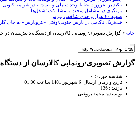
تأکید بر ضرورت حفظ وحدت ملی و انسجام در شرایط کنونی
بازنگری در مشاغل سخت با مشارکت تشکل‌ها
صعود ۶۰ هزار واحدی شاخص بورس
هت‌تریک ناکامی در پارس جنوبی/وقتی «پتروپارس» به جای گاز، 
خانه
»
گزارش تصویری/رونمایی کالارسان از دستگاه دانش‌بنیان در حو
گزارش تصویری/رونمایی کالارسان از دستگاه د
شناسه خبر: 1715
تاریخ و زمان ارسال: 6 شهریور 1401 ساعت 01:30
بازدید : 136
نویسنده: محمد بروغنی