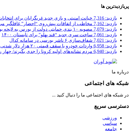
پربازدیدترین ها
بازدید: 7,316
خیانت امنیتی و بازی جدید غربگرایان برای انتخابا
بازدید: 7,162
مخاطب از اتفاقات پیش‌روی “احضار” غافلگیر می
بازدید: 7,079
مصوبه ۱۰ بندی حمایتی دولت از بورس به لایحه بودجه پیوست شد
بازدید: 7,061
ساخت سری جدید “قند پهلو” برای تابستان ۱۴۰۰
بازدید: 7,021
شفاف‌سازی ۶ ناشر بورسی در سامانه کدال
بازدید: 6,958
واردات خودرو با سقف قیمتی ۲۰ هزار دلار شدنی است؟
بازدید: 6,940
مردم نشانه های اولیه کرونا را جدی بگیرند/ چهار
درباره ما
شبکه های اجتماعی
در شبکه های اجتماعی ما را دنبال کنید ...
دسترسی سریع
ورزشی
سیاسی
جامعه