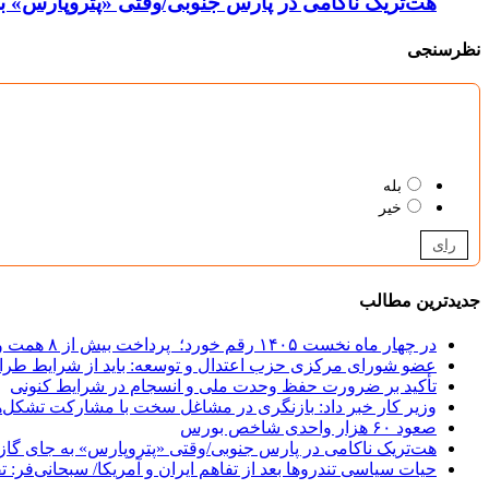
هت‌تریک ناکامی در پارس جنوبی/وقتی «پتروپارس» به 
نظرسنجی
بله
خیر
رای
جدیدترین مطالب
در چهار ماه نخست ۱۴۰۵ رقم خورد؛
پرداخت بیش از ۸ همت وام ازدواج به زوج‌های جوان توسط بانک ملی ایران
عضو شورای مرکزی حزب اعتدال و توسعه: باید از شرایط طرا
تأکید بر ضرورت حفظ وحدت ملی و انسجام در شرایط کنونی
وزیر کار خبر داد:
بازنگری در مشاغل سخت با مشارکت تشکل‌ه
صعود ۶۰ هزار واحدی شاخص بورس
هت‌تریک ناکامی در پارس جنوبی/وقتی «پتروپارس» به جای گاز، 
حیات سیاسی تندروها بعد از تفاهم ایران و آمریکا/ سبحانی‌فر: ت