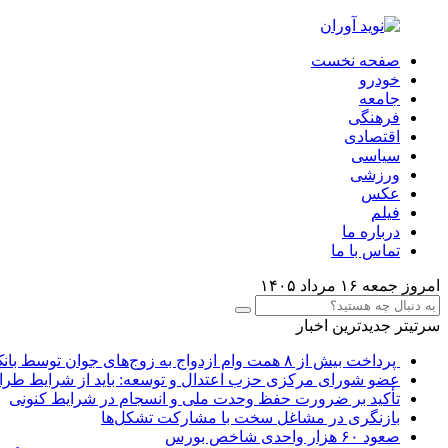
صفحه نخست
خودرو
جامعه
فرهنگی
اقتصادی
سیاسی
ورزشی
عکس
فیلم
درباره ما
تماس با ما
امروز جمعه ۱۶ مرداد ۱۴۰۵
سرتیتر جدیدترین اخبار
پرداخت بیش از ۸ همت وام ازدواج به زوج‌های جوان توسط بانک ملی ایران
عضو شورای مرکزی حزب اعتدال و توسعه: باید از شرایط طرا
تأکید بر ضرورت حفظ وحدت ملی و انسجام در شرایط کنونی
بازنگری در مشاغل سخت با مشارکت تشکل‌ها
صعود ۶۰ هزار واحدی شاخص بورس