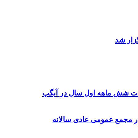
زار شد
زات شش ماهه اول سال در آیگپ