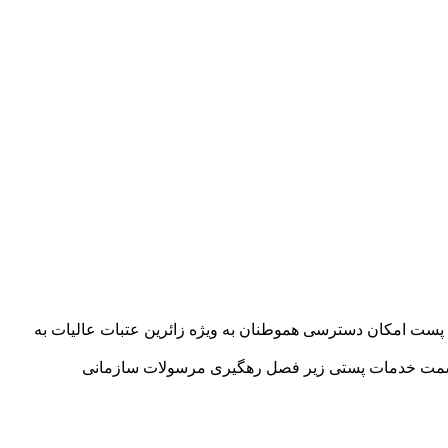
ی پست امکان دسترسی هموطنان به ویژه زائرین عتبات عالیات به
مه با مراجعه به پرتال رسمی شرکت ملی پست به نشانی WWW.POST.IR پس از ورود به فسمت خدمات پستی زیر فصل رهگیری مرسولات سازمانی