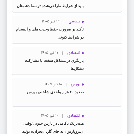
باید از شرایط طراحی‌شده توسط دشمنان
عبور کنیم
سیاسی
14 تیر 1405
تأکید بر ضرورت حفظ وحدت ملی و انسجام
در شرایط کنونی
اقتصادی
10 تیر 1405
بازنگری در مشاغل سخت با مشارکت
تشکل‌ها
بورس
10 تیر 1405
صعود ۶۰ هزار واحدی شاخص بورس
اقتصادی
10 تیر 1405
هت‌تریک ناکامی در پارس جنوبی/وقتی
«پتروپارس» به جای گاز، «بحران» تولید