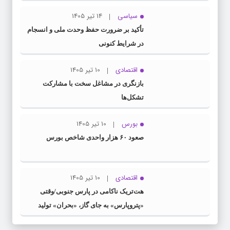
عبور کنیم
سیاسی
14 تیر 1405
تأکید بر ضرورت حفظ وحدت ملی و انسجام
در شرایط کنونی
اقتصادی
10 تیر 1405
بازنگری در مشاغل سخت با مشارکت
تشکل‌ها
بورس
10 تیر 1405
صعود ۶۰ هزار واحدی شاخص بورس
اقتصادی
10 تیر 1405
هت‌تریک ناکامی در پارس جنوبی/وقتی
«پتروپارس» به جای گاز، «بحران» تولید
می‌کند