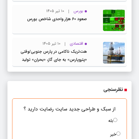
بورس
10 تیر 1405
صعود ۶۰ هزار واحدی شاخص بورس
اقتصادی
10 تیر 1405
هت‌تریک ناکامی در پارس جنوبی/وقتی
«پتروپارس» به جای گاز، «بحران» تولید
می‌کند
نظرسنجی
از سبک و طراحی جدید سایت رضایت دارید ؟
بله
خیر