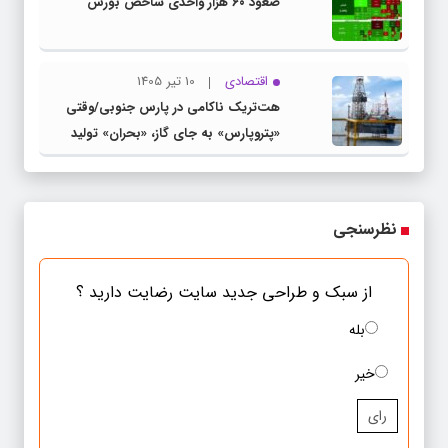
صعود ۶۰ هزار واحدی شاخص بورس
اقتصادی
10 تیر 1405
هت‌تریک ناکامی در پارس جنوبی/وقتی
«پتروپارس» به جای گاز، «بحران» تولید
می‌کند
نظرسنجی
از سبک و طراحی جدید سایت رضایت دارید ؟
بله
خیر
رای