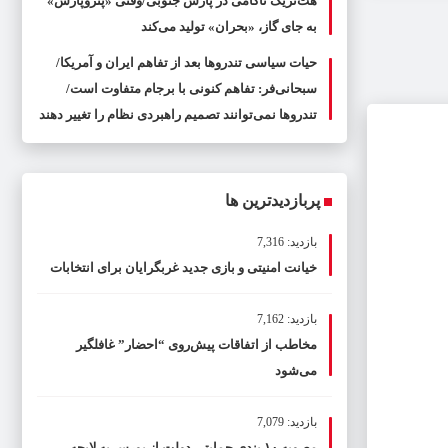
هت‌تریک ناکامی در پارس جنوبی/وقتی «پتروپارس»
به جای گاز، «بحران» تولید می‌کند
حیات سیاسی تندروها بعد از تفاهم ایران و آمریکا/
سبحانی‌فر: تفاهم کنونی با برجام متفاوت است/
تندروها نمی‌توانند تصمیم راهبردی نظام را تغییر دهند
پربازدیدترین ها
بازدید: 7,316
خیانت امنیتی و بازی جدید غربگرایان برای انتخابات
بازدید: 7,162
مخاطب از اتفاقات پیش‌روی “احضار” غافلگیر
می‌شود
بازدید: 7,079
مصوبه ۱۰ بندی حمایتی دولت از بورس به لایحه