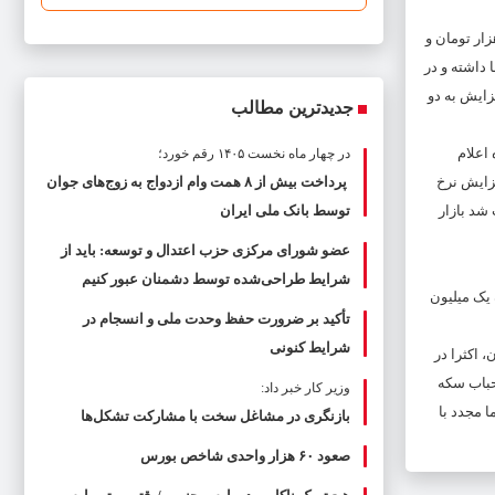
ن معاملات روز گذشته (پنجشنبه) هر قطعه سکه تمام طرح جدید با حدود ۸۰۰ هزار تومان افزایش قیمت نسبت به ابتدای هفته، ۱۳ میلیون و ۹۲۰ هزار تومان و
هزار تومان تا پایان هفته رشد بها داشته‌ و در
تومان قیمت داشته‌اند. سکه‌های یک گرمی نیز با ۱۵۰ هزار تومان افزایش به دو
جدیدترین مطالب
اعلام
در چهار ماه نخست ۱۴۰۵ رقم خورد؛
فزایش نرخ
پرداخت بیش از ۸ همت وام ازدواج به زوج‌های جوان
شد بازار
توسط بانک ملی ایران
عضو شورای مرکزی حزب اعتدال و توسعه: باید از
شرایط طراحی‌شده توسط دشمنان عبور کنیم
ش پیدا کرده و در محدوده یک میلیون
تأکید بر ضرورت حفظ وحدت ملی و انسجام در
شرایط کنونی
 اکثرا در
حباب سکه
وزیر کار خبر داد:
 تومان هم تخلیه شده بود؛ اما مجدد با
بازنگری در مشاغل سخت با مشارکت تشکل‌ها
صعود ۶۰ هزار واحدی شاخص بورس