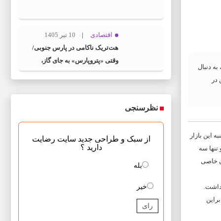
اقتصادی
10 تیر 1405
هت‌تریک ناکامی در پارس جنوبی/
وقتی «پتروپارس» به جای گاز،
به دنبال
«بحران» تولید می‌کند
 در
نظرسنجی
ه این بازار
از سبک و طراحی جدید سایت رضایت
دارید ؟
 تنها سه
ان خاصی
بله
 داشت.
خیر
د قیمت پیدا کرد. براین
رای