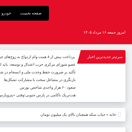
صفحه نخست
خودرو
امروز جمعه ۱۶ مرداد ۱۴۰۵
سرتیتر جدیدترین اخبار
پرداخت بیش از ۸ همت وام ازدواج به زوج‌های جوان توسط بانک ملی ایران
عضو شورای مرکزی حزب اعتدال و توسعه: باید 
تأکید بر ضرورت حفظ وحدت ملی و انسجام در شر
بازنگری در مشاغل سخت با مشارکت تشکل‌ها
صعود ۶۰ هزار واحدی شاخص بورس
هت‌تریک ناکامی در پارس جنوبی/وقتی «پتروپارس» 
خانه
»
حباب سکه همچنان بالای یک میلیون تومان