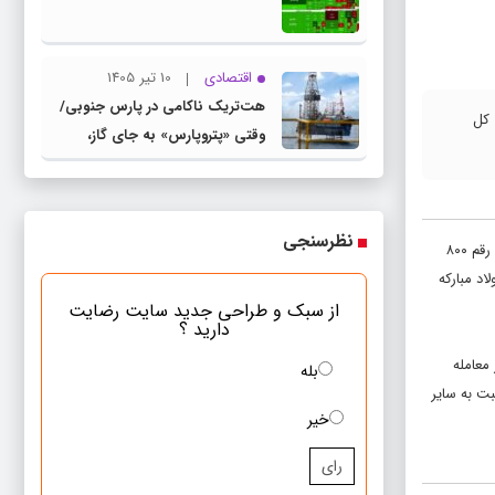
اقتصادی
10 تیر 1405
هت‌تریک ناکامی در پارس جنوبی/
۴۰۰ هزار واحد و شاخص کل
وقتی «پتروپارس» به جای گاز،
«بحران» تولید می‌کند
نظرسنجی
شاخص کل بورس امروز با ۷۳ هزار و ۲۵۵ واحد افزایش تا رقم دو میلیون و ۴۳۸ هزار واحد صعود کرد. شاخص کل با معیار هموزن نیز با صعودی ۱۴ هزار و ۴۵۱ واحدی رقم ۸۰۰
ز میان آن‌ها فولاد مبارکه
از سبک و طراحی جدید سایت رضایت
دارید ؟
 و با ورود به کانال ۳۰ هزار واحد رقم ۳۰ هزار و ۳۷۰ واحد را ثبت کرد. در این بازار ۵۸۷ هزار معامله
بله
ب نسبت به سایر
خیر
رای