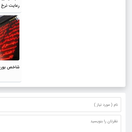
رعایت نرخ 
شاخص بورس به ۲ میلیو