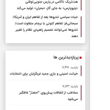
هت‌تریک ناکامی در پارس جنوبی/وقتی
«پتروپارس» به جای گاز، «بحران» تولید می‌کند
حیات سیاسی تندروها بعد از تفاهم ایران و آمریکا/
سبحانی‌فر: تفاهم کنونی با برجام متفاوت است/
تندروها نمی‌توانند تصمیم راهبردی نظام را تغییر
دهند
پربازدیدترین ها
بازدید: 7,317
خیانت امنیتی و بازی جدید غربگرایان برای انتخابات
بازدید: 7,163
مخاطب از اتفاقات پیش‌روی “احضار” غافلگیر
می‌شود