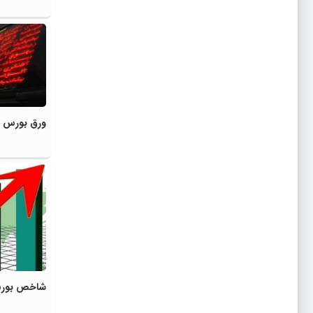
ورق بورس 
شاخص بورس ۴ هزار واحد ر