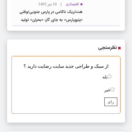
اقتصادی
10 تیر 1405
هت‌تریک ناکامی در پارس جنوبی/وقتی
«پتروپارس» به جای گاز، «بحران» تولید
می‌کند
نظرسنجی
از سبک و طراحی جدید سایت رضایت دارید ؟
بله
خیر
رای