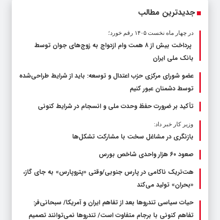
جدیدترین مطالب
در چهار ماه نخست ۱۴۰۵ رقم خورد؛
پرداخت بیش از ۸ همت وام ازدواج به زوج‌های جوان توسط
بانک ملی ایران
عضو شورای مرکزی حزب اعتدال و توسعه: باید از شرایط طراحی‌شده
توسط دشمنان عبور کنیم
تأکید بر ضرورت حفظ وحدت ملی و انسجام در شرایط کنونی
وزیر کار خبر داد:
بازنگری در مشاغل سخت با مشارکت تشکل‌ها
صعود ۶۰ هزار واحدی شاخص بورس
هت‌تریک ناکامی در پارس جنوبی/وقتی «پتروپارس» به جای گاز،
«بحران» تولید می‌کند
حیات سیاسی تندروها بعد از تفاهم ایران و آمریکا/ سبحانی‌فر:
تفاهم کنونی با برجام متفاوت است/ تندروها نمی‌توانند تصمیم