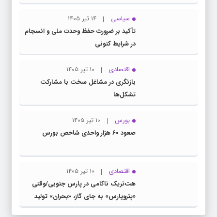
عبور کنیم
سیاسی
14 تیر 1405
تأکید بر ضرورت حفظ وحدت ملی و انسجام
در شرایط کنونی
اقتصادی
10 تیر 1405
بازنگری در مشاغل سخت با مشارکت
تشکل‌ها
بورس
10 تیر 1405
صعود ۶۰ هزار واحدی شاخص بورس
اقتصادی
10 تیر 1405
هت‌تریک ناکامی در پارس جنوبی/وقتی
«پتروپارس» به جای گاز، «بحران» تولید
می‌کند